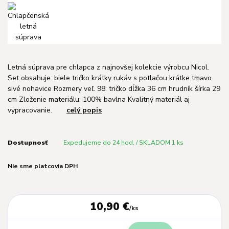
Letná súprava pre chlapca z najnovšej kolekcie výrobcu Nicol.
Set obsahuje: biele tričko krátky rukáv s potlačou krátke tmavo
sivé nohavice Rozmery veľ. 98: tričko dĺžka 36 cm hrudník šírka 29
cm Zloženie materiálu: 100% bavlna Kvalitný materiál aj
vypracovanie.
celý popis
Dostupnosť
Expedujeme do 24 hod. / SKLADOM 1 ks
Nie sme platcovia DPH
10,90 €
/
ks