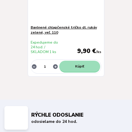
Bavlnené chlapčenské tričko dl. rukáv
zelené, veľ. 110
Expedujeme do
24 hod. /
9,90 €
SKLADOM 1 ks
/
ks
Kúpiť
RÝCHLE ODOSLANIE
odosielame do 24 hod.