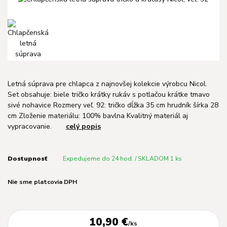
Letná súprava pre chlapca z najnovšej kolekcie výrobcu Nicol.
Set obsahuje: biele tričko krátky rukáv s potlačou krátke tmavo
sivé nohavice Rozmery veľ. 92: tričko dĺžka 35 cm hrudník šírka 28
cm Zloženie materiálu: 100% bavlna Kvalitný materiál aj
vypracovanie.
celý popis
Dostupnosť
Expedujeme do 24 hod. / SKLADOM 1 ks
Nie sme platcovia DPH
10,90 €
/
ks