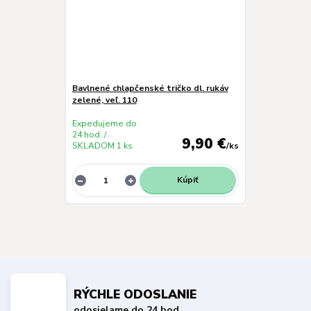
Bavlnené chlapčenské tričko dl. rukáv
zelené, veľ. 110
Expedujeme do
24 hod. /
9,90 €
SKLADOM 1 ks
/
ks
Kúpiť
RÝCHLE ODOSLANIE
odosielame do 24 hod.