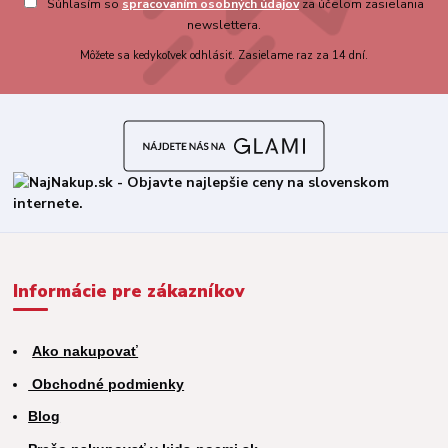
Súhlasím so
spracovaním osobných údajov
za účelom zasielania
newslettera.
Môžete sa kedykoľvek odhlásiť. Zasielame raz za 14 dní.
Informácie pre zákazníkov
Ako nakupovať
Obchodné podmienky
Blog