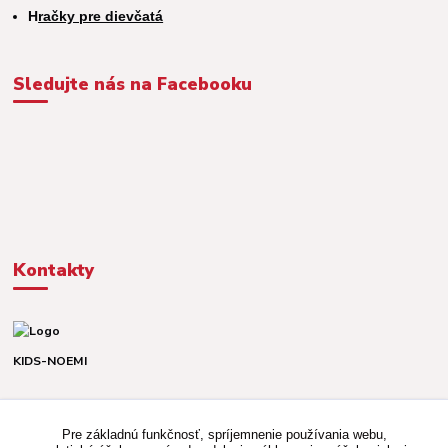
H
račky pre dievčatá
Sledujte nás na Facebooku
Kontakty
KIDS-NOEMI
Dávid alebo Martina
TEL. +421 903 920 831
Pre základnú funkčnosť, spríjemnenie používania webu,
(Po-Pia, 8-16 hod.)