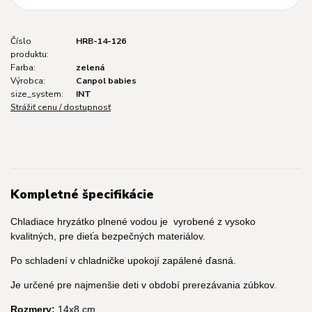
Číslo
HRB-14-126
produktu:
Farba:
zelená
Výrobca:
Canpol babies
size_system:
INT
Strážiť cenu / dostupnosť
Kompletné špecifikácie
Chladiace hryzátko plnené vodou je vyrobené z vysoko
kvalitných, pre dieťa bezpečných materiálov.
Po schladení v chladničke upokojí zapálené ďasná.
Je určené pre najmenšie deti v období prerezávania zúbkov.
Rozmery:
14x8 cm