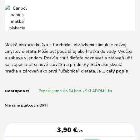
Mäkká pískacia knižka s farebnými obrázkami stimuluje rozvoj
zmyslov dieťaťa. Môže byť použitá aj ako hračka do vody. Výučba
a zábava v jendom. Rozvíja chuť dieťaťa poznávať a zároveň učiť
sa, zapamätať si nové slovíčka a predmety. Slúži ako skvelá
hračka a zároveň ako prvá "učebnica" dieťaťa. Je ...
celý popis
Dostupnosť
Expedujeme do 24 hod. / SKLADOM 1 ks
Nie sme platcovia DPH
3,90 €
/
ks