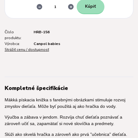
Kúpiť
Číslo
HRB-156
produktu:
Výrobca:
Canpol babies
Strážiť cenu / dostupnosť
Kompletné špecifikácie
Mäkká pískacia knižka s farebnými obrázkami stimuluje rozvoj
zmyslov dieťaťa. Môže byť použitá aj ako hračka do vody.
Výučba a zábava v jendom. Rozvíja chuť dieťaťa poznávať a
zároveň učiť sa, zapamätať si nové slovíčka a predmety.
Slúži ako skvelá hračka a zároveň ako prvá "učebnica" dieťaťa.