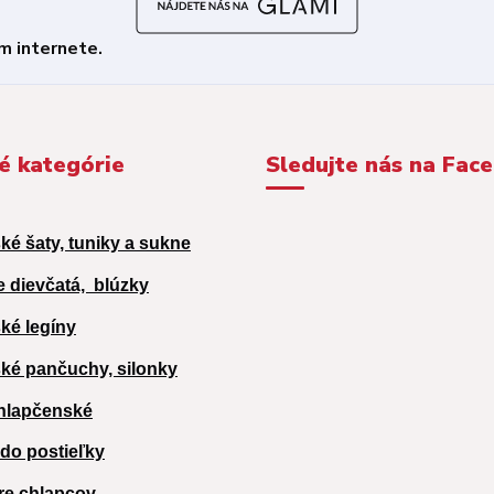
é kategórie
Sledujte nás na Fac
ké šaty, tuniky a sukne
e dievčatá,
blúzky
ké legíny
ké pančuchy, silonky
hlapčenské
 do postieľky
re chlapcov