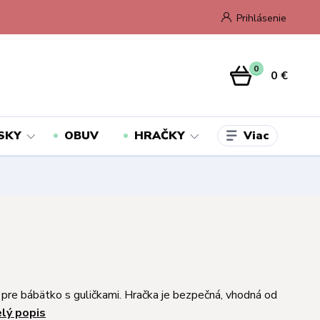
Prihlásenie
0
0 €
Viac
SKY
OBUV
HRAČKY
 pre bábätko s guličkami. Hračka je bezpečná, vhodná od
elý popis