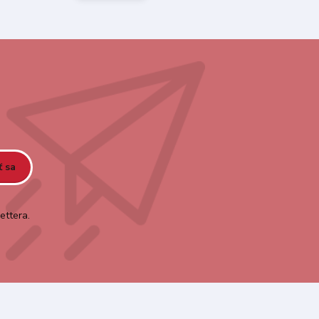
ť sa
ettera.