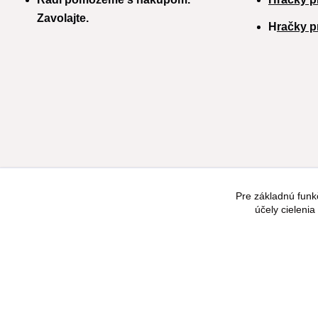
Zavolajte.
H
račky p
Pre základnú funk
účely cieleni