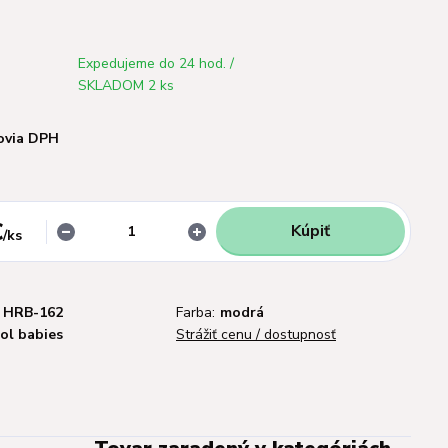
Expedujeme do 24 hod. /
SKLADOM 2 ks
ovia DPH
€
Kúpiť
/
ks
HRB-162
Farba:
modrá
ol babies
Strážiť cenu / dostupnosť