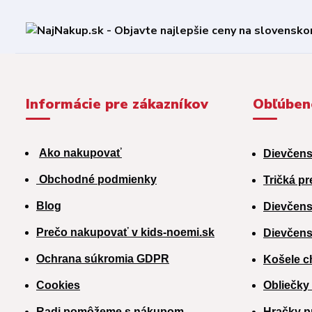
Informácie pre zákazníkov
Obľúben
Ako nakupovať
Dievčens
Obchodné podmienky
Tričká pr
Blog
Dievčens
Prečo nakupovať v kids-noemi.sk
Dievčens
Ochrana súkromia GDPR
Košele c
Cookies
Obliečky
Radi pomôžeme s nákupom.
Hračky p