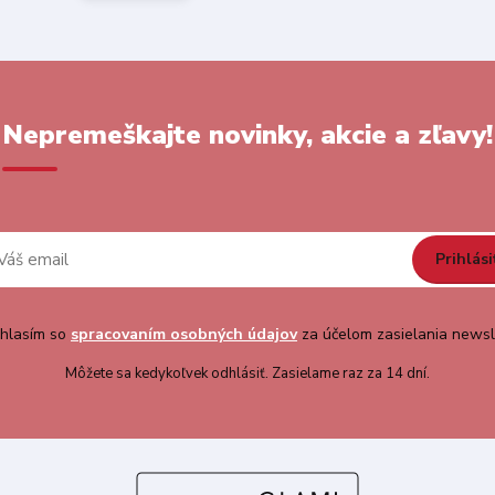
Nepremeškajte novinky, akcie a zľavy!
Prihlási
hlasím so
spracovaním osobných údajov
za účelom zasielania newsl
Môžete sa kedykoľvek odhlásiť. Zasielame raz za 14 dní.