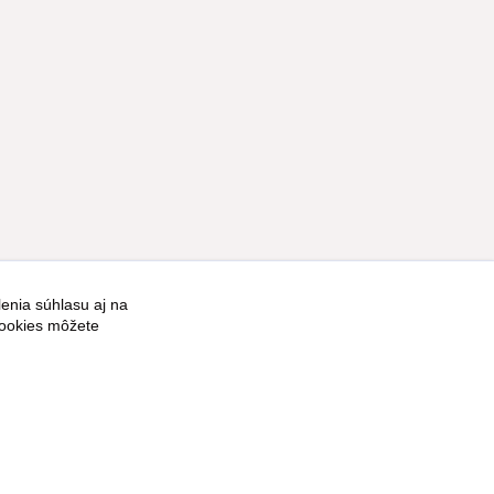
enia súhlasu aj na
Vytvorené na
Eshop-rychlo.sk
cookies môžete