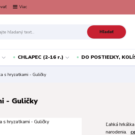
vať
Viac
Hľadať
CHLAPEC (2-16 r.)
DO POSTIEĽKY, KOLÍ
a s hryzatkami - Guličky
i - Guličky
Ľahká hrkálka
narodenia.
c