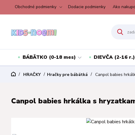
Obchodné podmienky
Dodacie podmienky
Ako nakupo
BÁBÄTKO (0-18 mes)
DIEVČA (2-16 r.)
HRAČKY
Hračky pre bábätká
Canpol babies hrkálk
Canpol babies hrkálka s hryzatkam