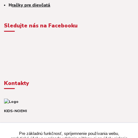
H
račky pre dievčatá
Sledujte nás na Facebooku
Kontakty
KIDS-NOEMI
Dávid alebo Martina
TEL. +421 903 920 831
Pre základnú funkčnosť, spríjemnenie používania webu,
(Po-Pia, 8-16 hod.)