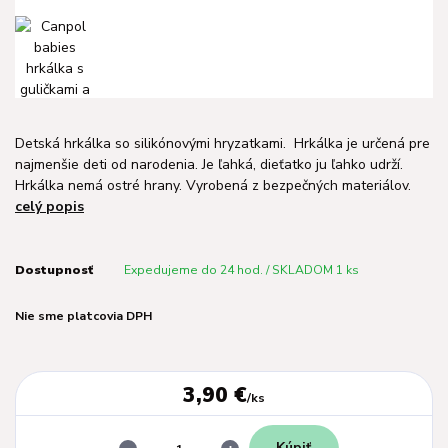
Detská hrkálka so silikónovými hryzatkami. Hrkálka je určená pre
najmenšie deti od narodenia. Je ľahká, dieťatko ju ľahko udrží.
Hrkálka nemá ostré hrany. Vyrobená z bezpečných materiálov.
celý popis
Dostupnosť
Expedujeme do 24 hod. / SKLADOM 1 ks
Nie sme platcovia DPH
3,90 €
/
ks
Kúpiť