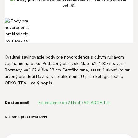
Kvalitné zavinovacie body pre novorodenca s dlhým rukávom,
zapínanie na boku. Potlačený obrázok. Materiál: 100% bavlna
Rozmery: veľ. 62 dĺžka 33 cm Certifikované, atest, 1.akosť (tovar
určený pre deti).Bavlna s certifikátom EU pre ekológiu textilu
OEKO-TEX.
celý popis
Dostupnosť
Expedujeme do 24 hod. / SKLADOM 1 ks
Nie sme platcovia DPH