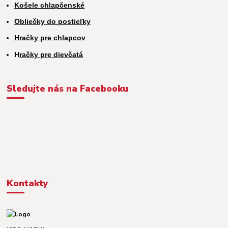
Košele chlapčenské
Obliečky do postieľky
Hračky pre chlapcov
H
račky pre dievčatá
Sledujte nás na Facebooku
Kontakty