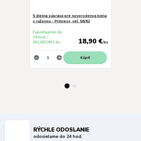
5 dielna súprava pre novorodenca biela
Mušelínové je
s ružovou - Princess, veľ. 56/62
púdrová - set 
Expedujeme do
Expedujeme 
24 hod. /
24 hod. /
18,90 €
SKLADOM 1 ks
/
ks
SKLADOM 1 k
Kúpiť
RÝCHLE ODOSLANIE
odosielame do 24 hod.