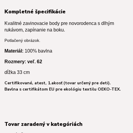
Kompletné špecifikácie
Kvalitné zavinovacie body pre novorodenca s dlhým
rukávom, zapínanie na boku.
Potlačený obrázok.
Materiál:
100% bavlna
Rozmery: v
eľ. 62
dĺžka 33 cm
Certifikované, atest, 1.akosť (tovar určený pre deti).
Bavlna s certifikátom EU pre ekológiu textilu OEKO-TEX.
Tovar zaradený v kategóriách