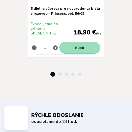
5 dielna súprava pre novorodenca biela
Bavlnené dup
s ružovou - Princess, veľ. 56/62
ružové - Big a
Expedujeme do
Expedujeme 
24 hod. /
24 hod. /
18,90 €
SKLADOM 1 ks
/
ks
SKLADOM 1 k
Kúpiť
RÝCHLE ODOSLANIE
odosielame do 24 hod.