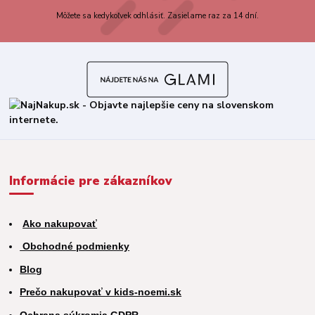
Môžete sa kedykoľvek odhlásiť. Zasielame raz za 14 dní.
Informácie pre zákazníkov
Ako nakupovať
Obchodné podmienky
Blog
Prečo nakupovať v kids-noemi.sk
Ochrana súkromia GDPR