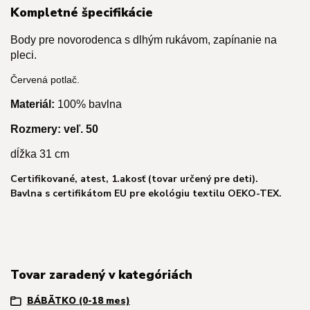
Kompletné špecifikácie
Body pre novorodenca s dlhým rukávom, zapínanie na
pleci.
Červená potlač.
Materiál:
100% bavlna
Rozmery: v
eľ. 50
dĺžka 31 cm
Certifikované, atest, 1.akosť (tovar určený pre deti).
Bavlna s certifikátom EU pre ekológiu textilu OEKO-TEX.
Tovar zaradený v kategóriách
BÁBÄTKO (0-18 mes)