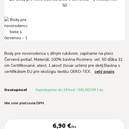
Body pre novorodenca s dlhým rukávom, zapínanie na pleci.
Červená potlač. Materiál: 100% bavlna Rozmery: veľ. 50 dĺžka 31
cm Certifikované, atest, 1.akosť (tovar určený pre deti).Bavlna s
certifikátom EU pre ekológiu textilu OEKO-TEX.
celý popis
Dostupnosť
Expedujeme do 24 hod. / SKLADOM 1 ks
Nie sme platcovia DPH
6,90 €
/
ks