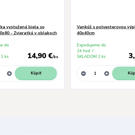
ka vystužená biela so
Vankúš s polyesterovou výp
0x80 - Zvieratká v oblakoch
40x40cm
e do
Expedujeme do
24 hod. /
14,90 €
3
1 ks
SKLADOM 2 ks
/
ks
Kúpiť
Kúp