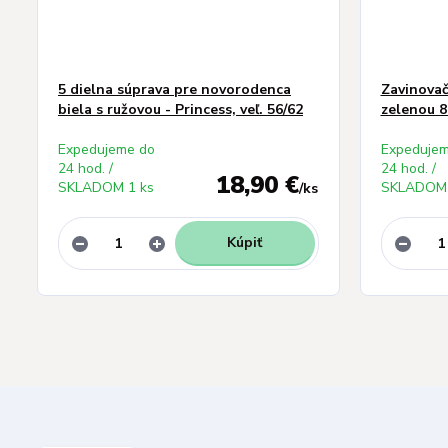
5 dielna súprava pre novorodenca
Zavinovač
biela s ružovou - Princess, veľ. 56/62
zelenou 8
Expedujeme do
Expedujem
24 hod. /
24 hod. /
18,90 €
SKLADOM 1 ks
SKLADOM 
/
ks
Kúpiť