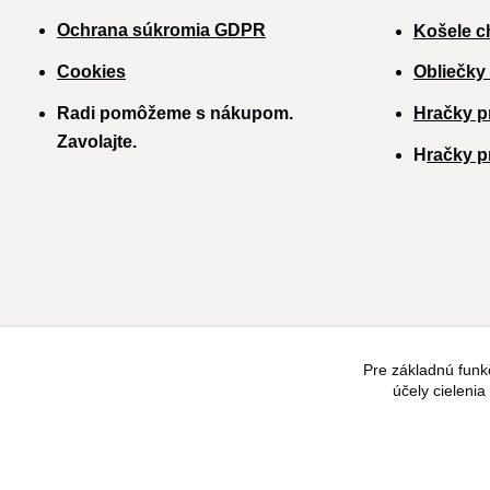
Ochrana súkromia GDPR
Košele c
Cookies
Obliečky
Radi pomôžeme s nákupom.
Hračky p
Zavolajte.
H
račky p
Pre základnú funk
účely cieleni