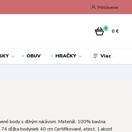
Prihlásenie
0
0 €
Viac
SKY
OBUV
HRAČKY
nené body s dlhým rukávom. Materiál: 100% bavlna
 74 dĺžka bodyniek 40 cm Certifikované, atest, 1.akosť