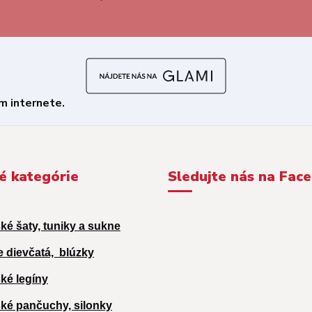
é kategórie
Sledujte nás na Fac
ké šaty, tuniky a sukne
e dievčatá,
blúzky
ké legíny
ké pančuchy, silonky