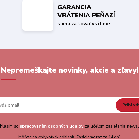
GARANCIA
VRÁTENIA PEŇAZÍ
sumu za tovar vrátime
Nepremeškajte novinky, akcie a zľavy!
Prihlási
hlasím so
spracovaním osobných údajov
za účelom zasielania newsl
Môžete sa kedykoľvek odhlásiť. Zasielame raz za 14 dní.