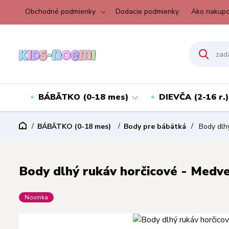
Obchodné podmienky
Dodacie podmienky
Ako nakupo
BÁBÄTKO (0-18 mes)
DIEVČA (2-16 r.)
BÁBÄTKO (0-18 mes)
Body pre bábätká
Body dlhý
Body dlhý rukáv horčicové - Medve
Novinka