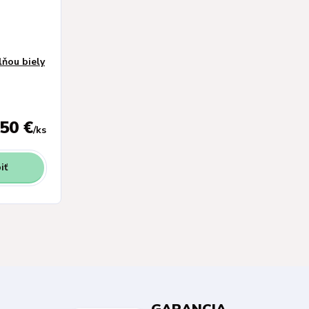
lňou biely
,50 €
/
ks
iť