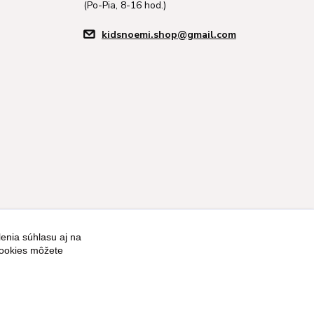
(Po-Pia, 8-16 hod.)
kidsnoemi.shop@gmail.com
enia súhlasu aj na
cookies môžete
Vytvorené na
Eshop-rychlo.sk