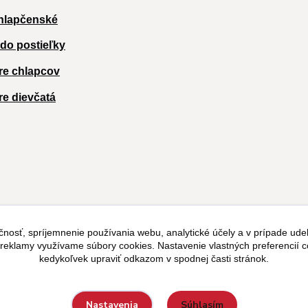
hlapčenské
 do postieľky
re chlapcov
re dievčatá
čnosť, spríjemnenie používania webu, analytické účely a v prípade udel
a reklamy využívame súbory cookies. Nastavenie vlastných preferencií 
kedykoľvek upraviť odkazom v spodnej časti stránok.
Súhlasím
Nastavenia