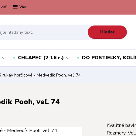
vať
Viac
Hľadať
CHLAPEC (2-16 r.)
DO POSTIEĽKY, KOLÍ
 rukáv horčicové - Medvedík Pooh, veľ. 74
dík Pooh, veľ. 74
Kvalitné bavl
Rozmery: Vel.