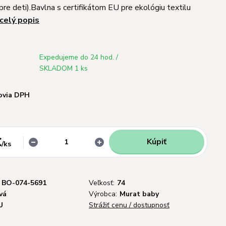
pre deti).Bavlna s certifikátom EU pre ekológiu textilu
celý popis
Expedujeme do 24 hod. /
SKLADOM 1 ks
ovia DPH
€
Kúpiť
/
ks
BO-074-5691
Veľkosť:
74
vá
Výrobca:
Murat baby
U
Strážiť cenu / dostupnosť