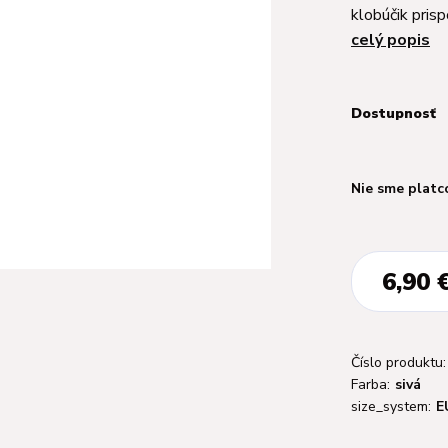
klobúčik pris
celý popis
Dostupnosť
Nie sme platc
6,90 
Číslo produktu:
Farba:
sivá
size_system:
E