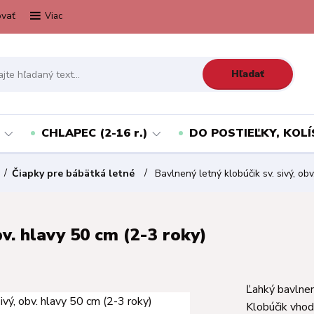
vať
Viac
Hľadať
CHLAPEC (2-16 r.)
DO POSTIEĽKY, KOLÍ
Čiapky pre bábätká letné
Bavlnený letný klobúčik sv. sivý, obv
bv. hlavy 50 cm (2-3 roky)
Ľahký bavlnen
Klobúčik vhodn