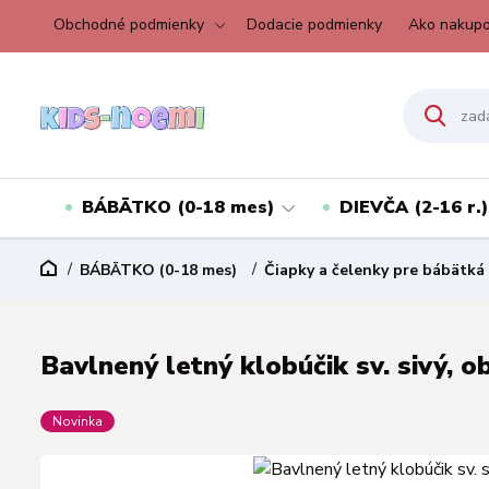
Obchodné podmienky
Dodacie podmienky
Ako nakupo
BÁBÄTKO (0-18 mes)
DIEVČA (2-16 r.)
BÁBÄTKO (0-18 mes)
Čiapky a čelenky pre bábätká
Bavlnený letný klobúčik sv. sivý, o
Novinka