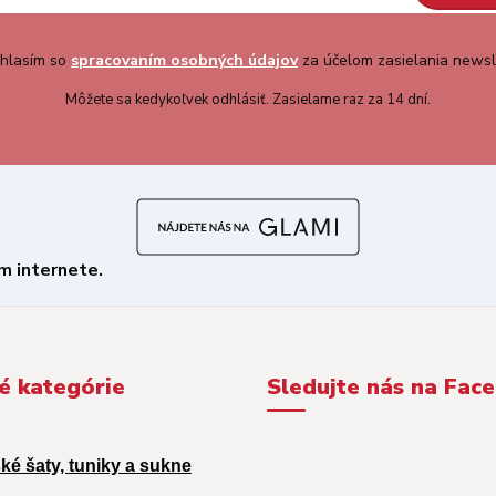
hlasím so
spracovaním osobných údajov
za účelom zasielania newsl
Môžete sa kedykoľvek odhlásiť. Zasielame raz za 14 dní.
é kategórie
Sledujte nás na Fac
ké šaty, tuniky a sukne