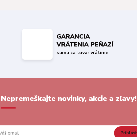
GARANCIA
VRÁTENIA PEŇAZÍ
sumu za tovar vrátime
Nepremeškajte novinky, akcie a zľavy!
Prihlási