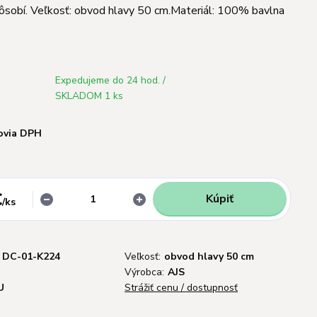
pôsobí. Veľkosť: obvod hlavy 50 cm.Materiál: 100% bavlna
Expedujeme do 24 hod. /
SKLADOM 1 ks
ovia DPH
€
Kúpiť
/
ks
DC-01-K224
Veľkosť:
obvod hlavy 50 cm
Výrobca:
AJS
U
Strážiť cenu / dostupnosť