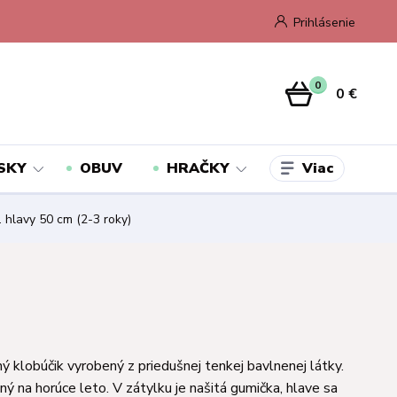
Prihlásenie
0
0 €
Viac
SKY
OBUV
HRAČKY
. hlavy 50 cm (2-3 roky)
ý klobúčik vyrobený z priedušnej tenkej bavlnenej látky.
ý na horúce leto. V zátylku je našitá gumička, hlave sa