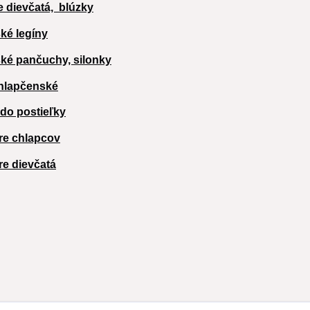
e dievčatá,
blúzky
ké legíny
ké pančuchy, silonky
hlapčenské
 do postieľky
re chlapcov
re dievčatá