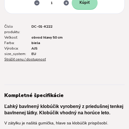
Kúpiť
Číslo
DC-01-K222
produktu:
Veľkosť:
obvod hlavy 50 cm
Farba:
biela
Výrobca:
AJS
size_system:
EU
Strážiť cenu / dostupnosť
Kompletné špecifikácie
Ľahký bavlnený klobúčik vyrobený z priedušnej tenkej
bavlnenej látky. Klobúčik vhodný na horúce leto.
V zátylku je našitá gumička, hlave sa klobúčik prispôsobí.