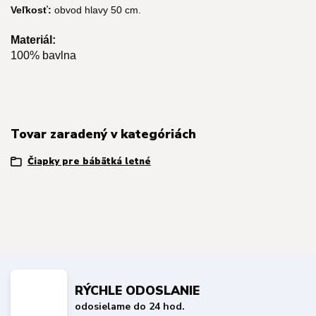
Veľkosť:
obvod hlavy 50 cm.
Materiál:
100% bavlna
Tovar zaradený v kategóriách
Čiapky pre bábätká letné
RÝCHLE ODOSLANIE
odosielame do 24 hod.