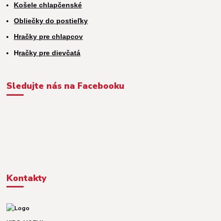
Košele chlapčenské
Obliečky do postieľky
Hračky pre chlapcov
H
račky pre dievčatá
Sledujte nás na Facebooku
Kontakty