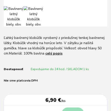
Ľahký bavlnený klobúčik vyrobený z priedušnej tenkej bavlnenej
látky. Klobúčik vhodný na horúce leto. V zátylku je našitá
gumička, hlave sa klobúčik prispôsobí. Veľkosť: obvod hlavy 50
cm.Materiál: 100% bavlna
celý popis
Dostupnosť
Expedujeme do 24 hod. / SKLADOM 1 ks
Nie sme platcovia DPH
6,90 €
/
ks