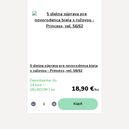
5 dielna súprava pre novorodenca biela
s ružovou - Princess, veľ. 56/62
Expedujeme do
24 hod. /
18,90 €
SKLADOM 1 ks
/
ks
Kúpiť