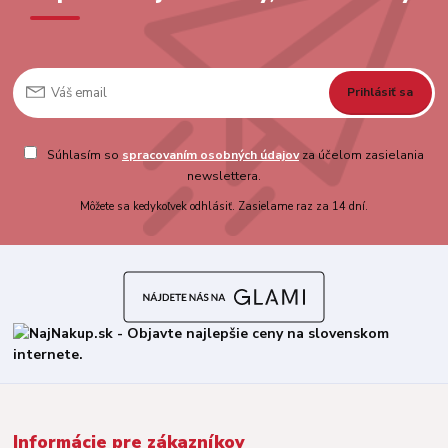
Prihlásiť sa
Súhlasím so
spracovaním osobných údajov
za účelom zasielania
newslettera.
Môžete sa kedykoľvek odhlásiť. Zasielame raz za 14 dní.
Informácie pre zákazníkov