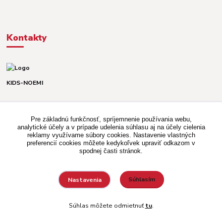
Kontakty
KIDS-NOEMI
Dávid alebo Martina
TEL. +421 903 920 831
Pre základnú funkčnosť, spríjemnenie používania webu,
(Po-Pia, 8-16 hod.)
analytické účely a v prípade udelenia súhlasu aj na účely cielenia
reklamy využívame súbory cookies. Nastavenie vlastných
kidsnoemi.shop@gmail.com
preferencií cookies môžete kedykoľvek upraviť odkazom v
spodnej časti stránok.
Súhlasím
Nastavenia
Vytvorené na
Eshop-rychlo.sk
Súhlas môžete odmietnuť
tu
.