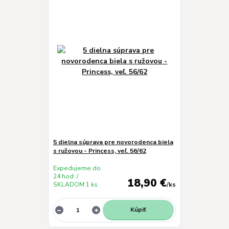
5 dielna súprava pre novorodenca biela
s ružovou - Princess, veľ. 56/62
Expedujeme do
24 hod. /
18,90 €
SKLADOM 1 ks
/
ks
Kúpiť