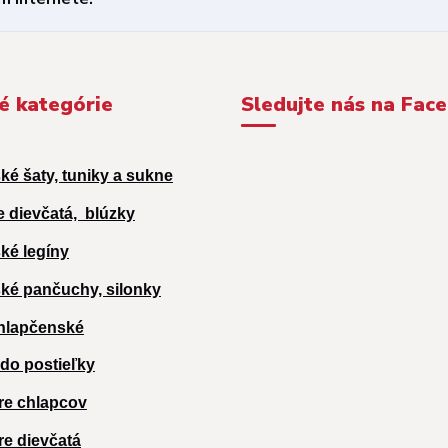
é kategórie
Sledujte nás na Fac
ké šaty, tuniky a sukne
e dievčatá,
blúzky
ké legíny
ké pančuchy, silonky
hlapčenské
 do postieľky
re chlapcov
re dievčatá