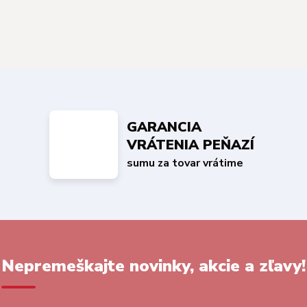
GARANCIA
VRÁTENIA PEŇAZÍ
sumu za tovar vrátime
Nepremeškajte novinky, akcie a zľavy!