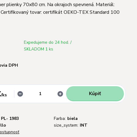
mer plienky 70x80 cm. Na okrajoch spevnená. Materiál:
Certifikovaný tovar: certifikát OEKO-TEX Standard 100
Expedujeme do 24 hod. /
SKLADOM 1 ks
ovia DPH
€
Kúpiť
/
ks
PL- 1983
Farba:
biela
llo
size_system:
INT
dostupnosť