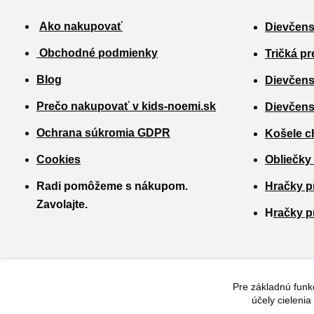
Ako nakupovať
Dievčens
Obchodné podmienky
Tričká pr
Blog
Dievčens
Prečo nakupovať v kids-noemi.sk
Dievčens
Ochrana súkromia GDPR
Košele c
Cookies
Obliečky
Radi pomôžeme s nákupom.
Hračky p
Zavolajte.
H
račky p
Pre základnú funk
účely cieleni