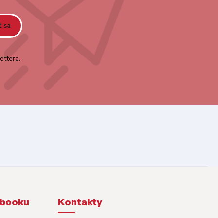
ť sa
ettera.
ebooku
Kontakty