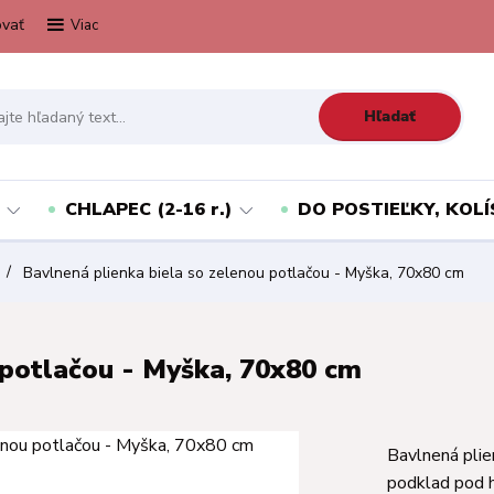
vať
Viac
Hľadať
CHLAPEC (2-16 r.)
DO POSTIEĽKY, KOLÍ
Bavlnená plienka biela so zelenou potlačou - Myška, 70x80 cm
 potlačou - Myška, 70x80 cm
Bavlnená plie
podklad pod h