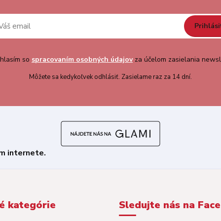
Prihlási
hlasím so
spracovaním osobných údajov
za účelom zasielania newsl
Môžete sa kedykoľvek odhlásiť. Zasielame raz za 14 dní.
é kategórie
Sledujte nás na Fac