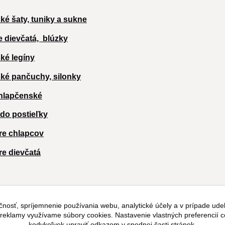
ké šaty, tuniky a sukne
e dievčatá,
blúzky
ké legíny
ké pančuchy, silonky
hlapčenské
 do postieľky
re chlapcov
re dievčatá
čnosť, spríjemnenie používania webu, analytické účely a v prípade udel
a reklamy využívame súbory cookies. Nastavenie vlastných preferencií 
kedykoľvek upraviť odkazom v spodnej časti stránok.