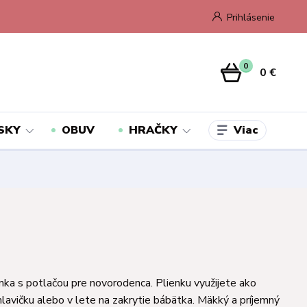
Prihlásenie
0
0 €
Viac
SKY
OBUV
HRAČKY
nka s potlačou pre novorodenca. Plienku využijete ako
lavičku alebo v lete na zakrytie bábätka. Mäkký a príjemný