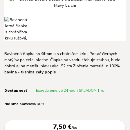
Bavlnená čiapka so šiltom a s chráničom krku. Potlač čiernych
motýľov po celej ploche. Čiapka sa vzadu sťahuje stuhou, bude
dobrá aj na menšiu hlavu ako 52 cm.Zloženie materiálu: 100%
bavlna - tkanina
celý popis
Dostupnosť
Expedujeme do 24 hod. / SKLADOM 1 ks
Nie sme platcovia DPH
7,50 €
/
ks