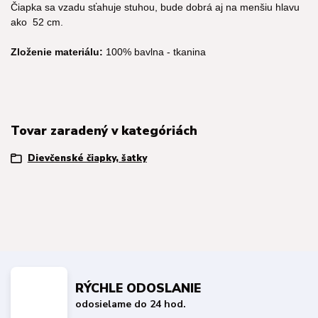
Čiapka sa vzadu sťahuje stuhou, bude dobrá aj na menšiu hlavu
ako 52 cm.
Zloženie materiálu:
100
% bavlna - tkanina
Tovar zaradený v kategóriách
Dievčenské čiapky, šatky
RÝCHLE ODOSLANIE
odosielame do 24 hod.