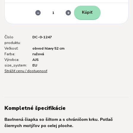
Kúpiť
Číslo
DC-0-1247
produktu:
Veľkosť:
obvod hlavy 52 cm
Farba:
ružová
Výrobca:
AJS
size_system:
EU
Strážiť cenu / dostupnosť
Kompletné špecifikácie
Bavlnená čiapka so šiltom a s chráničom krku. Potlač
čiernych motýľov po celej ploche.