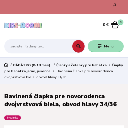
0
0 €
Menu
BÁBÄTKO (0-18 mes)
Čiapky a čelenky pre bábätká
Čiapky
pre bábätká jarné, jesenné
Bavlnená čiapka pre novorodenca
dvojvrstvová biela, obvod hlavy 34/36
Bavlnená čiapka pre novorodenca
dvojvrstvová biela, obvod hlavy 34/36
Novinka