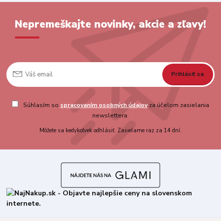
Nepremeškajte novinky, akcie a zľavy!
Prihlásiť sa
Súhlasím so
spracovaním osobných údajov
za účelom zasielania
newslettera.
Môžete sa kedykoľvek odhlásiť. Zasielame raz za 14 dní.