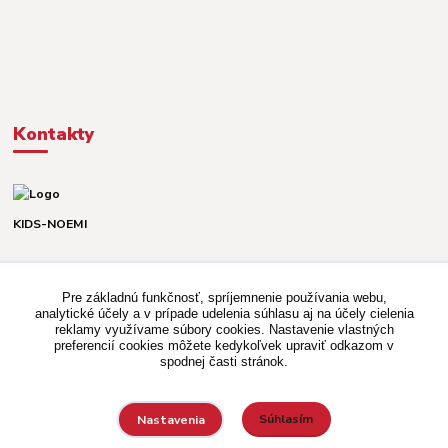
Kontakty
KIDS-NOEMI
Dávid alebo Martina
TEL. +421 903 920 831
Pre základnú funkčnosť, spríjemnenie používania webu,
(Po-Pia, 8-16 hod.)
analytické účely a v prípade udelenia súhlasu aj na účely cielenia
reklamy využívame súbory cookies. Nastavenie vlastných
kidsnoemi.shop@gmail.com
preferencií cookies môžete kedykoľvek upraviť odkazom v
spodnej časti stránok.
Súhlasím
Nastavenia