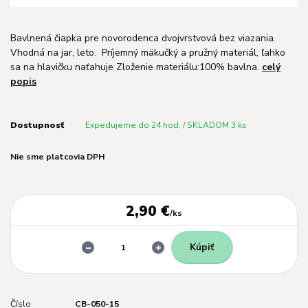
Bavlnená čiapka pre novorodenca dvojvrstvová bez viazania.
Vhodná na jar, leto. Príjemný mäkučký a pružný materiál, ľahko
sa na hlavičku naťahuje Zloženie materiálu:100% bavlna.
celý
popis
Dostupnosť
Expedujeme do 24 hod. / SKLADOM 3 ks
Nie sme platcovia DPH
2,90 €
/
ks
Kúpiť
Číslo
CB-050-15