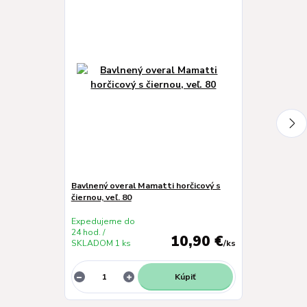
Bavlnený overal Mamatti horčicový s
Mantinel do p
čiernou, veľ. 80
rebríku, 180 c
Expedujeme do
Expedujeme 
24 hod. /
24 hod. /
10,90 €
SKLADOM 1 ks
/
ks
SKLADOM 1 k
Kúpiť