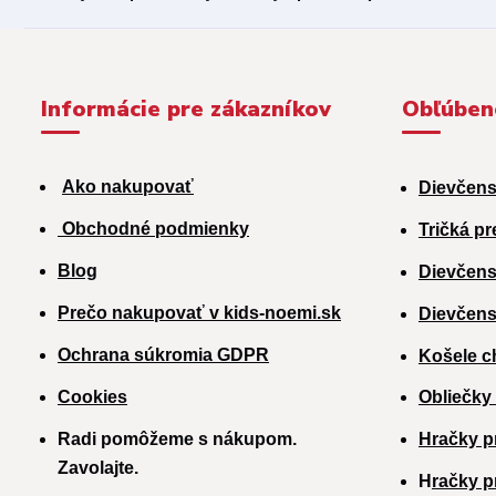
Informácie pre zákazníkov
Obľúben
Ako nakupovať
Dievčens
Obchodné podmienky
Tričká pr
Blog
Dievčens
Prečo nakupovať v kids-noemi.sk
Dievčens
Ochrana súkromia GDPR
Košele c
Cookies
Obliečky
Radi pomôžeme s nákupom.
Hračky p
Zavolajte.
H
račky p