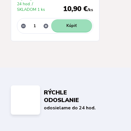
24 hod. /
10,90 €
SKLADOM 1 ks
/
ks
Kúpiť
RÝCHLE
ODOSLANIE
odosielame do 24 hod.