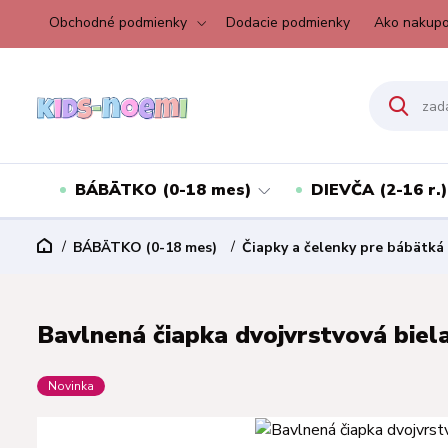
Obchodné podmienky
Dodacie podmienky
Ako nakupo
BÁBÄTKO (0-18 mes)
DIEVČA (2-16 r.)
BÁBÄTKO (0-18 mes)
Čiapky a čelenky pre bábätká
Bavlnená čiapka dvojvrstvová biela
Novinka