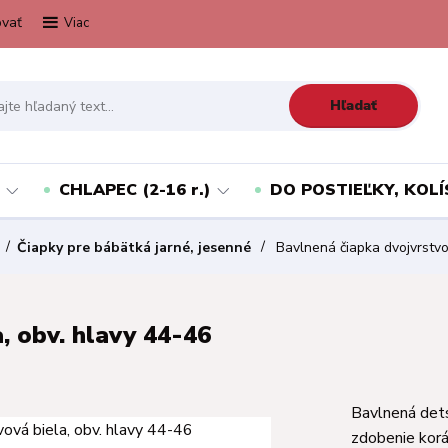
vať
Viac
Hľadať
CHLAPEC (2-16 r.)
DO POSTIEĽKY, KOLÍ
Čiapky pre bábätká jarné, jesenné
Bavlnená čiapka dvojvrstvo
, obv. hlavy 44-46
Bavlnená dets
zdobenie korá