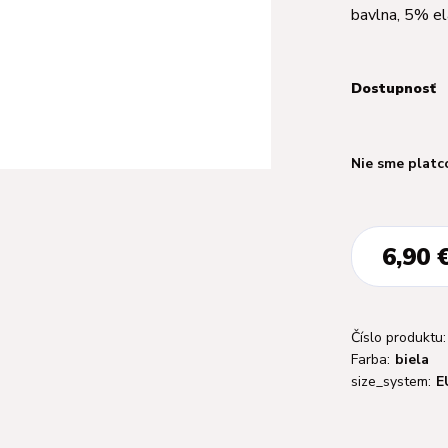
bavlna, 5% e
Dostupnosť
Nie sme platc
6,90 
Číslo produktu:
Farba:
biela
size_system:
E