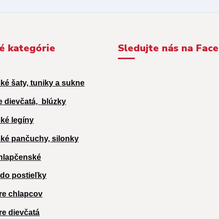
é kategórie
Sledujte nás na Fac
ké šaty, tuniky a sukne
e dievčatá,
blúzky
ké legíny
ké pančuchy, silonky
hlapčenské
 do postieľky
re chlapcov
re dievčatá