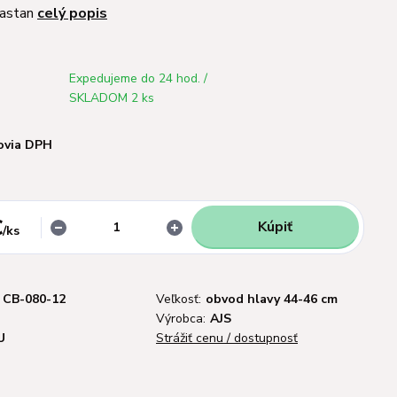
lastan
celý popis
Expedujeme do 24 hod. /
SKLADOM 2 ks
ovia DPH
€
Kúpiť
/
ks
CB-080-12
Veľkosť:
obvod hlavy 44-46 cm
Výrobca:
AJS
U
Strážiť cenu / dostupnosť