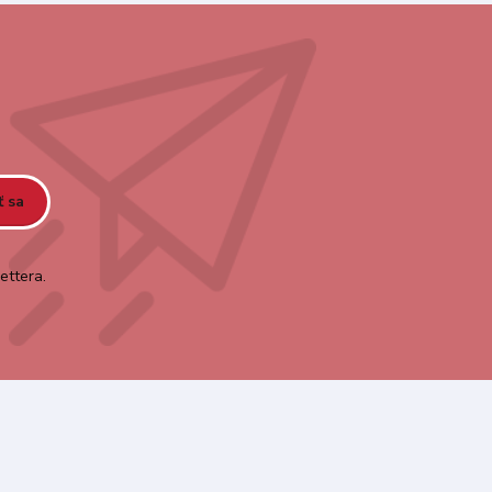
ť sa
ettera.