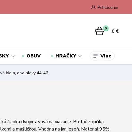
Prihlásenie
0
0 €
Viac
SKY
OBUV
HRAČKY
vá biela, obv. hlavy 44-46
ká čiapka dvojvrstvová na viazanie. Potlač zajačika,
lkami a mašličkou. Vhodná na jar, jeseň. Materiál:95%