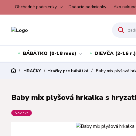
Obchodné podmienky
Dodacie podmienky
Ako nakupo
BÁBÄTKO (0-18 mes)
DIEVČA (2-16 r.)
HRAČKY
Hračky pre bábätká
Baby mix plyšová hrk
Baby mix plyšová hrkalka s hryza
Novinka