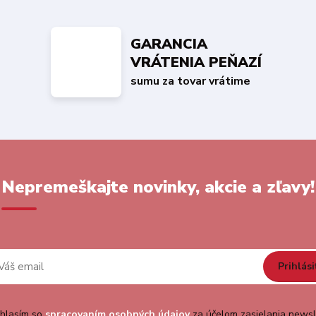
GARANCIA
VRÁTENIA PEŇAZÍ
sumu za tovar vrátime
Nepremeškajte novinky, akcie a zľavy!
Prihlási
hlasím so
spracovaním osobných údajov
za účelom zasielania newsl