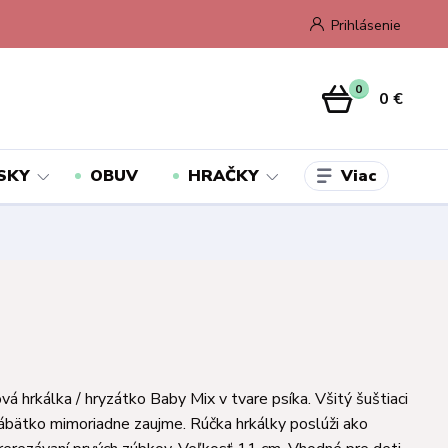
Prihlásenie
0
0 €
Viac
SKY
OBUV
HRAČKY
á hrkálka / hryzátko Baby Mix v tvare psíka. Všitý šuštiaci
bábätko mimoriadne zaujme. Rúčka hrkálky poslúži ako