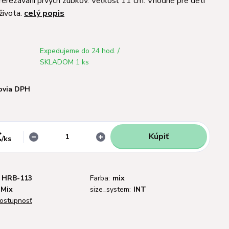
prerezávaní prvých zúbkov. Veľkosť 11 cm. Vhodné pre deti
života.
celý popis
Expedujeme do 24 hod. /
SKLADOM 1 ks
ovia DPH
€
Kúpiť
/
ks
HRB-113
Farba:
mix
 Mix
size_system:
INT
dostupnosť