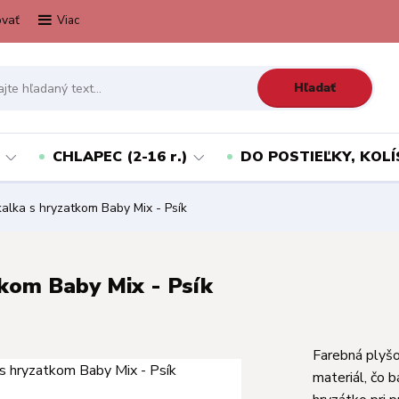
vať
Viac
Hľadať
CHLAPEC (2-16 r.)
DO POSTIEĽKY, KOLÍ
alka s hryzatkom Baby Mix - Psík
tkom Baby Mix - Psík
Farebná plyšov
materiál, čo 