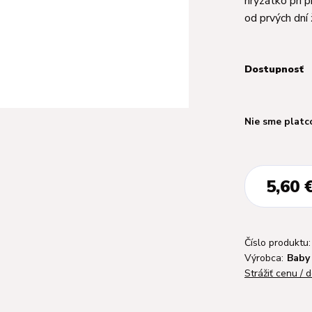
hryzátko pri 
od prvých dní 
Dostupnosť
Nie sme platc
5,60 
Číslo produktu:
Výrobca:
Baby
Strážiť cenu / 