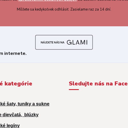
Môžete sa kedykoľvek odhlásiť. Zasielame raz za 14 dní.
é kategórie
Sledujte nás na Fac
ké šaty, tuniky a sukne
e dievčatá,
blúzky
ké legíny