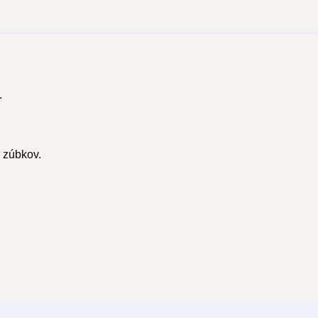
.
h zúbkov.