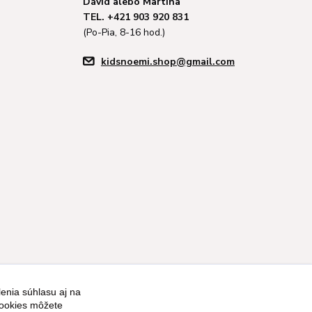
Dávid alebo Martina
TEL. +421 903 920 831
(Po-Pia, 8-16 hod.)
kidsnoemi.shop@gmail.com
enia súhlasu aj na
Vytvorené na
Eshop-rychlo.sk
cookies môžete