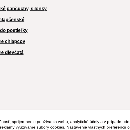
ké pančuchy, silonky
hlapčenské
 do postieľky
re chlapcov
re dievčatá
čnosť, spríjemnenie používania webu, analytické účely a v prípade udel
a reklamy využívame súbory cookies. Nastavenie vlastných preferencií 