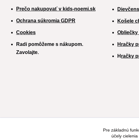
Prečo nakupovať v kids-noemi.sk
Dievčens
Ochrana súkromia GDPR
Košele c
Cookies
Obliečky
Radi pomôžeme s nákupom.
Hračky p
Zavolajte.
H
račky p
Pre základnú funk
účely cieleni