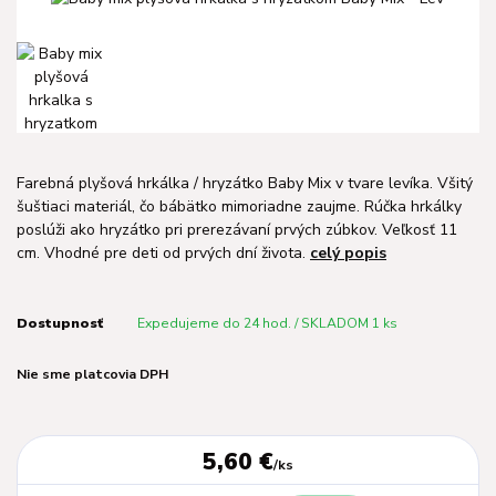
Farebná plyšová hrkálka / hryzátko Baby Mix v tvare levíka. Všitý
šuštiaci materiál, čo bábätko mimoriadne zaujme. Rúčka hrkálky
poslúži ako hryzátko pri prerezávaní prvých zúbkov. Veľkosť 11
cm. Vhodné pre deti od prvých dní života.
celý popis
Dostupnosť
Expedujeme do 24 hod. / SKLADOM 1 ks
Nie sme platcovia DPH
5,60 €
/
ks