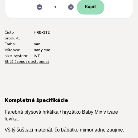
Kúpiť
Číslo
HRB-112
produktu:
Farba:
mix
Výrobca:
Baby Mix
size_system:
INT
Strážiť cenu / dostupnosť
Kompletné špecifikácie
Farebná plyšová hrkálka / hryzátko Baby Mix v tvare
levíka.
Všitý šuštiaci materiál, čo bábätko mimoriadne zaujme.