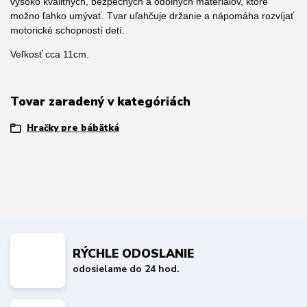
vysoko kvalitných, bezpečných a odolných materiálov, ktoré
možno ľahko umývať. Tvar uľahčuje držanie a nápomáha rozvíjať
motorické schopností detí.
Veľkosť cca 11cm.
Tovar zaradený v kategóriách
Hračky pre bábätká
RÝCHLE ODOSLANIE
odosielame do 24 hod.