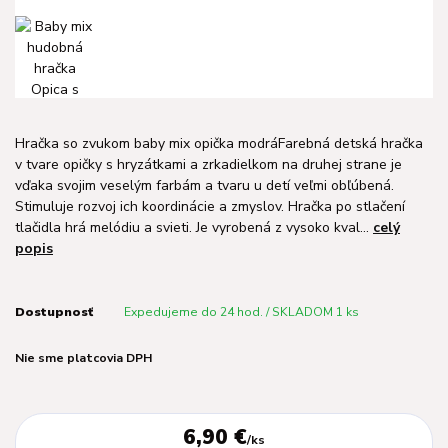
Hračka so zvukom baby mix opička modráFarebná detská hračka
v tvare opičky s hryzátkami a zrkadielkom na druhej strane je
vďaka svojim veselým farbám a tvaru u detí veľmi obľúbená.
Stimuluje rozvoj ich koordinácie a zmyslov. Hračka po stlačení
tlačidla hrá melódiu a svieti. Je vyrobená z vysoko kval...
celý
popis
Dostupnosť
Expedujeme do 24 hod. / SKLADOM 1 ks
Nie sme platcovia DPH
6,90 €
/
ks