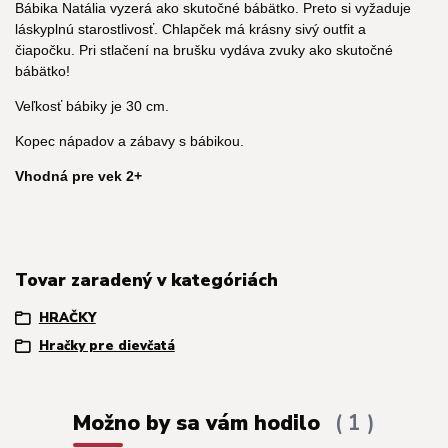
Bábika Natália vyzerá ako skutočné bábätko.
Preto si vyžaduje
láskyplnú starostlivosť.
Chlapček má krásny sivý outfit a
čiapočku.
Pri stlačení na brušku vydáva zvuky ako skutočné
bábätko!
Veľkosť bábiky je 30 cm.
Kopec nápadov a zábavy s bábikou.
Vhodná pre vek 2+
Tovar zaradený v kategóriách
HRAČKY
Hračky pre dievčatá
Možno by sa vám hodilo
1