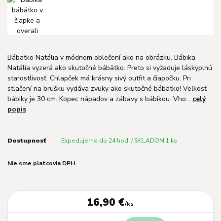
Bábätko Natália v módnom oblečení ako na obrázku. Bábika
Natália vyzerá ako skutočné bábätko. Preto si vyžaduje láskyplnú
starostlivosť. Chlapček má krásny sivý outfit a čiapočku. Pri
stlačení na brušku vydáva zvuky ako skutočné bábätko! Veľkosť
bábiky je 30 cm. Kopec nápadov a zábavy s bábikou. Vho...
celý
popis
Dostupnosť
Expedujeme do 24 hod. / SKLADOM 1 ks
Nie sme platcovia DPH
16,90 €
/
ks