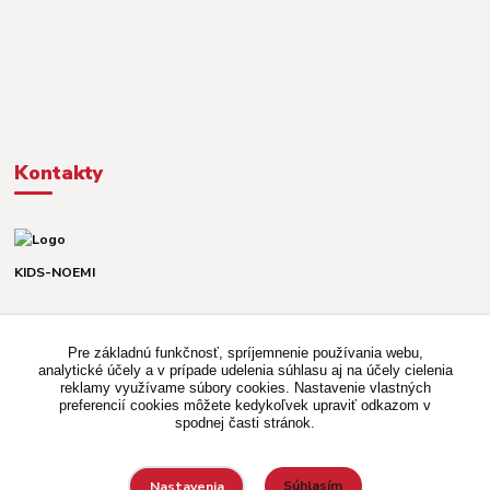
Kontakty
KIDS-NOEMI
Dávid alebo Martina
TEL. +421 903 920 831
Pre základnú funkčnosť, spríjemnenie používania webu,
(Po-Pia, 8-16 hod.)
analytické účely a v prípade udelenia súhlasu aj na účely cielenia
reklamy využívame súbory cookies. Nastavenie vlastných
kidsnoemi.shop@gmail.com
preferencií cookies môžete kedykoľvek upraviť odkazom v
spodnej časti stránok.
Súhlasím
Nastavenia