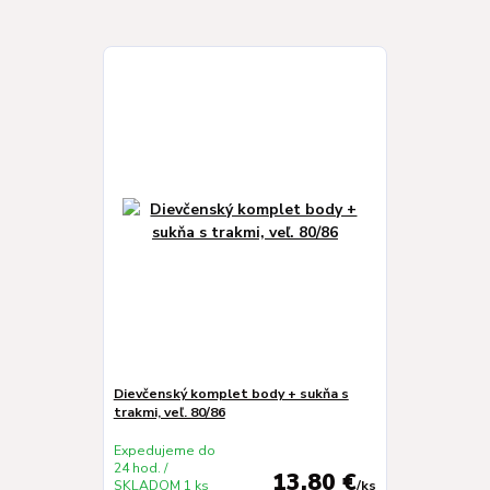
Dievčenský komplet body + sukňa s
trakmi, veľ. 80/86
Expedujeme do
24 hod. /
13,80 €
SKLADOM 1 ks
/
ks