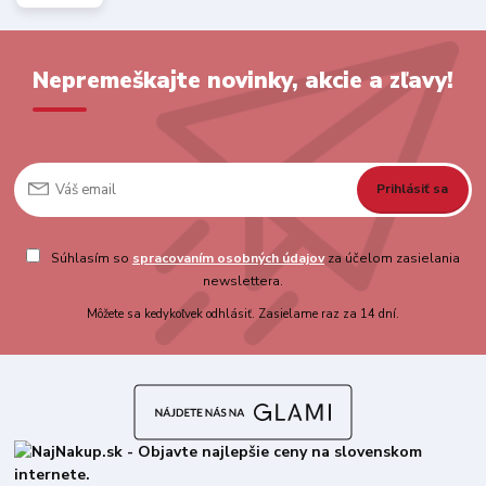
Nepremeškajte novinky, akcie a zľavy!
Prihlásiť sa
Súhlasím so
spracovaním osobných údajov
za účelom zasielania
newslettera.
Môžete sa kedykoľvek odhlásiť. Zasielame raz za 14 dní.