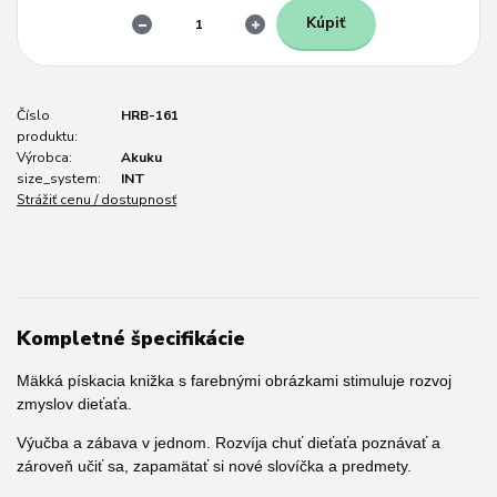
Kúpiť
Číslo
HRB-161
produktu:
Výrobca:
Akuku
size_system:
INT
Strážiť cenu / dostupnosť
Kompletné špecifikácie
Mäkká pískacia knižka s farebnými obrázkami stimuluje rozvoj
zmyslov dieťaťa.
Výučba a zábava v jednom. Rozvíja chuť dieťaťa poznávať a
zároveň učiť sa, zapamätať si nové slovíčka a predmety.