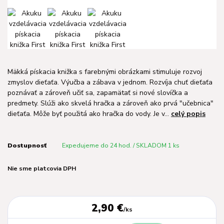
Mäkká pískacia knižka s farebnými obrázkami stimuluje rozvoj
zmyslov dieťaťa. Výučba a zábava v jednom. Rozvíja chuť dieťaťa
poznávať a zároveň učiť sa, zapamätať si nové slovíčka a
predmety. Slúži ako skvelá hračka a zároveň ako prvá "učebnica"
dieťaťa. Môže byť použitá ako hračka do vody. Je v...
celý popis
Dostupnosť
Expedujeme do 24 hod. / SKLADOM 1 ks
Nie sme platcovia DPH
2,90 €
/
ks