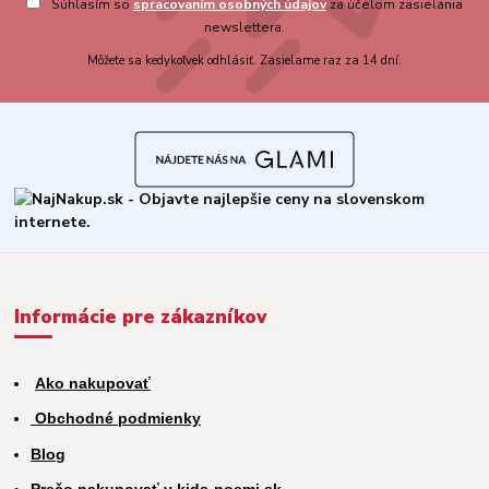
Súhlasím so
spracovaním osobných údajov
za účelom zasielania
newslettera.
Môžete sa kedykoľvek odhlásiť. Zasielame raz za 14 dní.
Informácie pre zákazníkov
Ako nakupovať
Obchodné podmienky
Blog