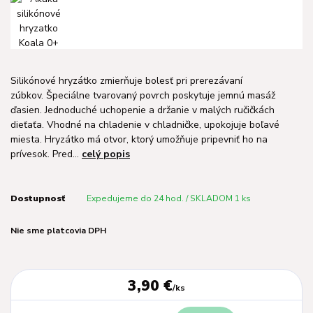
Silikónové hryzátko zmierňuje bolesť pri prerezávaní
zúbkov. Špeciálne tvarovaný povrch poskytuje jemnú masáž
ďasien. Jednoduché uchopenie a držanie v malých ručičkách
dieťaťa. Vhodné na chladenie v chladničke, upokojuje boľavé
miesta. Hryzátko má otvor, ktorý umožňuje pripevniť ho na
prívesok. Pred...
celý popis
Dostupnosť
Expedujeme do 24 hod. / SKLADOM 1 ks
Nie sme platcovia DPH
3,90 €
/
ks