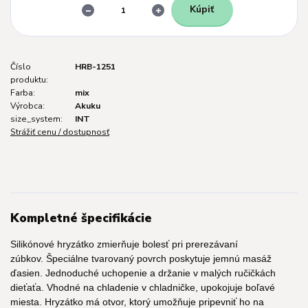
Kúpiť
Číslo
HRB-1251
produktu:
Farba:
mix
Výrobca:
Akuku
size_system:
INT
Strážiť cenu / dostupnosť
Kompletné špecifikácie
Silikónové hryzátko zmierňuje bolesť pri prerezávaní
zúbkov. Špeciálne tvarovaný povrch poskytuje jemnú masáž
ďasien. Jednoduché uchopenie a držanie v malých ručičkách
dieťaťa. Vhodné na chladenie v chladničke, upokojuje boľavé
miesta. Hryzátko má otvor, ktorý umožňuje pripevniť ho na