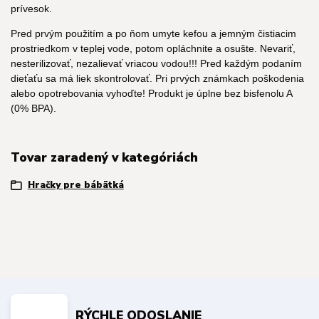
prívesok.
Pred prvým použitím a po ňom umyte kefou a jemným čistiacim
prostriedkom v teplej vode, potom opláchnite a osušte. Nevariť,
nesterilizovať, nezalievať vriacou vodou!!! Pred každým podaním
dieťaťu sa má liek skontrolovať. Pri prvých známkach poškodenia
alebo opotrebovania vyhoďte! Produkt je úplne bez bisfenolu A
(0% BPA).
Tovar zaradený v kategóriách
Hračky pre bábätká
RÝCHLE ODOSLANIE