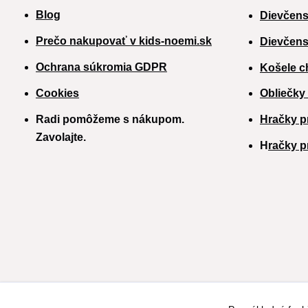
Blog
Dievčens
Prečo nakupovať v kids-noemi.sk
Dievčens
Ochrana súkromia GDPR
Košele c
Cookies
Obliečky
Radi pomôžeme s nákupom.
Hračky p
Zavolajte.
H
račky p