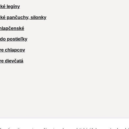
ké legíny
ké pančuchy, silonky
hlapčenské
 do postieľky
re chlapcov
re dievčatá