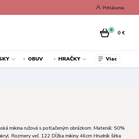
Prihlásenie
0
0 €
Viac
SKY
OBUV
HRAČKY
ská mikina ružová s potlačeným obrázkom. Materiál: 50%
kryl. Rozmery veľ. 122 Dĺžka mikiny 46cm Hrudník šírka