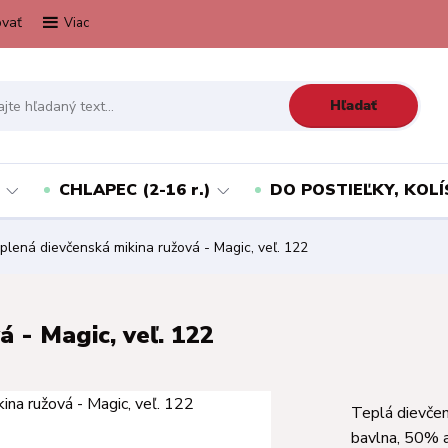
vať
Viac
Hľadať
CHLAPEC (2-16 r.)
DO POSTIEĽKY, KOLÍ
lená dievčenská mikina ružová - Magic, veľ. 122
 - Magic, veľ. 122
Teplá dievčen
bavlna, 50% a