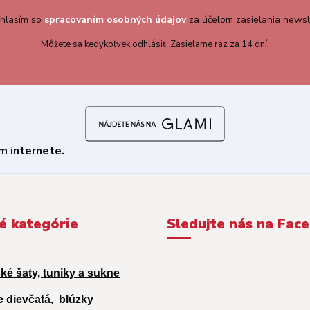
hlasím so
spracovaním osobných údajov
za účelom zasielania newsl
Môžete sa kedykoľvek odhlásiť. Zasielame raz za 14 dní.
é kategórie
Sledujte nás na Fac
ké šaty, tuniky a sukne
e dievčatá,
blúzky