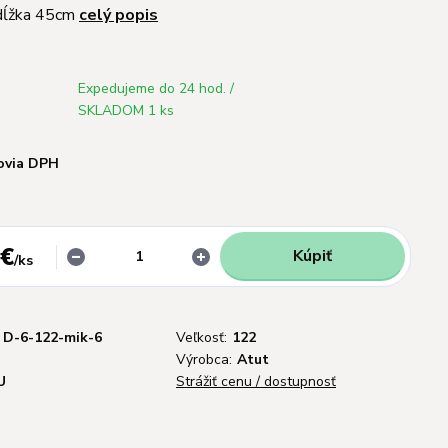
dĺžka 45cm
celý popis
Expedujeme do 24 hod. /
SKLADOM 1 ks
ovia DPH
 €
Kúpiť
/
ks
D-6-122-mik-6
Veľkosť:
122
Výrobca:
Atut
U
Strážiť cenu / dostupnosť