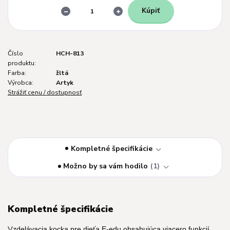
Kúpiť
Číslo
HCH-813
produktu:
Farba:
žltá
Výrobca:
Artyk
Strážiť cenu / dostupnosť
Kompletné špecifikácie
Možno by sa vám hodilo
1
Kompletné špecifikácie
V
zdelávacia kocka pre dieťa E-edu obsahujúca viacero funkcií