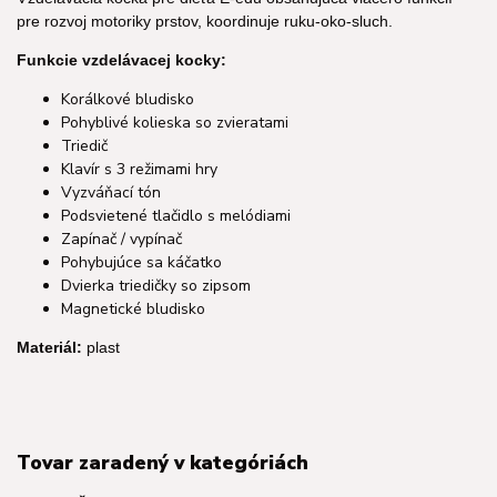
pre rozvoj motoriky prstov, koordinuje ruku-oko-sluch.
Funkcie vzdelávacej kocky:
Korálkové bludisko
Pohyblivé kolieska so zvieratami
Triedič
Klavír s 3 režimami hry
Vyzváňací tón
Podsvietené tlačidlo s melódiami
Zapínač / vypínač
Pohybujúce sa káčatko
Dvierka triedičky so zipsom
Magnetické bludisko
Materiál:
plast
Tovar zaradený v kategóriách