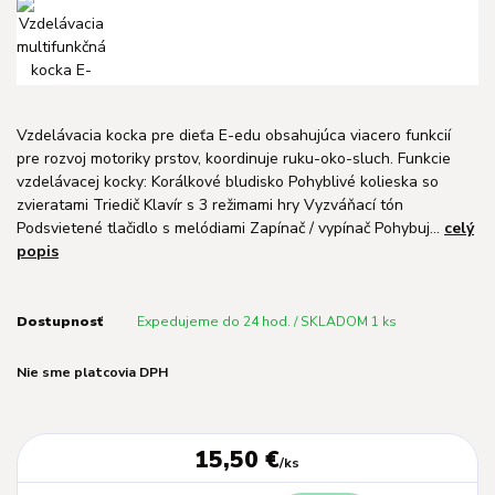
Vzdelávacia kocka pre dieťa E-edu obsahujúca viacero funkcií
pre rozvoj motoriky prstov, koordinuje ruku-oko-sluch. Funkcie
vzdelávacej kocky: Korálkové bludisko Pohyblivé kolieska so
zvieratami Triedič Klavír s 3 režimami hry Vyzváňací tón
Podsvietené tlačidlo s melódiami Zapínač / vypínač Pohybuj...
celý
popis
Dostupnosť
Expedujeme do 24 hod. / SKLADOM 1 ks
Nie sme platcovia DPH
15,50 €
/
ks