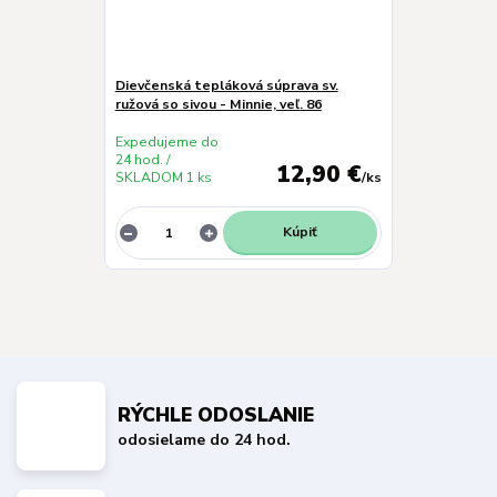
Dievčenská tepláková súprava sv.
ružová so sivou - Minnie, veľ. 86
Expedujeme do
24 hod. /
12,90 €
SKLADOM 1 ks
/
ks
Kúpiť
RÝCHLE ODOSLANIE
odosielame do 24 hod.