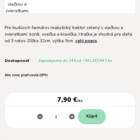
Pre budúcich farmárov realistický traktor zelený s vlečkou a
zvieratkami: koník, ovečka a kravička. Hračka je vhodná pre dieťa
od 3 rokov. Dĺžka 32cm, výška 9cm.
celý popis
Dostupnosť
Expedujeme do 24 hod. / SKLADOM 1 ks
Nie sme platcovia DPH
7,90 €
/
ks
Kúpiť