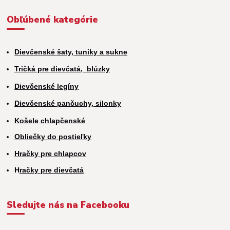
Obľúbené kategórie
Dievčenské šaty, tuniky a sukne
Tričká pre dievčatá,
blúzky
Dievčenské legíny
Dievčenské pančuchy, silonky
Košele chlapčenské
Obliečky do postieľky
Hračky pre chlapcov
H
račky pre dievčatá
Sledujte nás na Facebooku