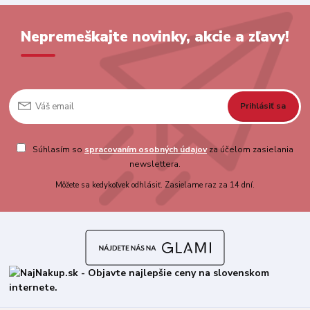
Nepremeškajte novinky, akcie a zľavy!
Prihlásiť sa
Súhlasím so
spracovaním osobných údajov
za účelom zasielania
newslettera.
Môžete sa kedykoľvek odhlásiť. Zasielame raz za 14 dní.