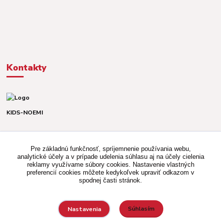
Kontakty
KIDS-NOEMI
Dávid alebo Martina
TEL. +421 903 920 831
Pre základnú funkčnosť, spríjemnenie používania webu,
(Po-Pia, 8-16 hod.)
analytické účely a v prípade udelenia súhlasu aj na účely cielenia
reklamy využívame súbory cookies. Nastavenie vlastných
kidsnoemi.shop@gmail.com
preferencií cookies môžete kedykoľvek upraviť odkazom v
spodnej časti stránok.
Súhlasím
Nastavenia