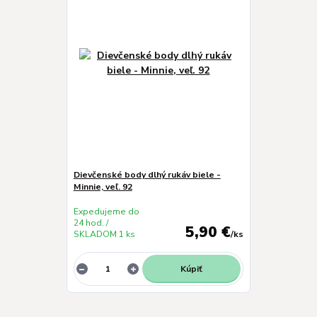
Dievčenské body dlhý rukáv biele -
Minnie, veľ. 92
Expedujeme do
24 hod. /
5,90 €
SKLADOM 1 ks
/
ks
Kúpiť