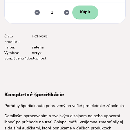
Kúpiť
Číslo
HCH-075
produktu:
Farba:
zelená
Výrobca:
Artyk
Strážiť cenu / dostupnosť
Kompletné špecifikácie
Parádny športiak auto pripravený na veľké pretekárske zápolenia.
Detailným spracovaním a svojským dizajnom na seba upozorní
ihneď po príchode na trať. Chlapci môžu vzájomne zmerať sily aj
s ďalšími autíčkami, ktoré ponúkame v ďalších produktoch.