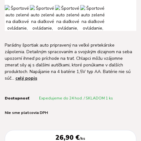
Parádny športiak auto pripravený na veľké pretekárske
zápolenia. Detailným spracovaním a svojským dizajnom na seba
upozorní ihneď po príchode na trať. Chlapci môžu vzájomne
zmerať sily aj s ďalšími autíčkami, ktoré ponúkame v ďalších
produktoch. Napájanie na 4 batérie 1,5V typ AA. Batérie nie sú
súč...
celý popis
Dostupnosť
Expedujeme do 24 hod. / SKLADOM 1 ks
Nie sme platcovia DPH
26,90 €
/
ks