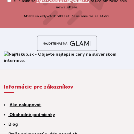
Súhlasím so
spracovaním osobných údajov
za účelom zasielania
newslettera.
Môžete sa kedykoľvek odhlásiť. Zasielame raz za 14 dní.
Informácie pre zákazníkov
Ako nakupovať
Obchodné podmienky
Blog
Prečo nakupovať v kids-noemi.sk