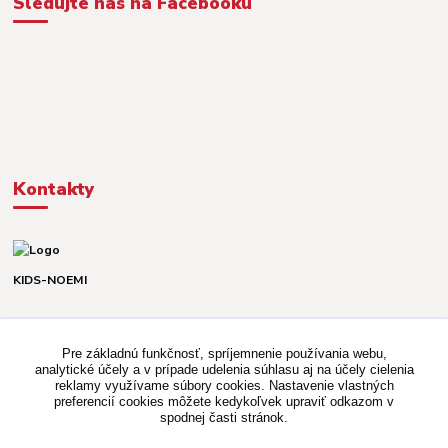
Sledujte nás na Facebooku
Kontakty
KIDS-NOEMI
Dávid alebo Martina
TEL. +421 903 920 831
Pre základnú funkčnosť, spríjemnenie používania webu,
(Po-Pia, 8-16 hod.)
analytické účely a v prípade udelenia súhlasu aj na účely cielenia
reklamy využívame súbory cookies. Nastavenie vlastných
kidsnoemi.shop@gmail.com
preferencií cookies môžete kedykoľvek upraviť odkazom v
spodnej časti stránok.