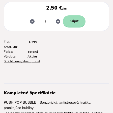
2,50 €
/
ks
Kúpiť
Číslo
H-799
produktu:
Farba:
zelená
Výrobca:
Akuku
Strážiť cenu / dostupnosť
Kompletné špecifikácie
PUSH POP BUBBLE - Senzorická, antistresová hračka -
praskajúce bubliny.