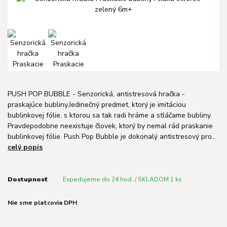
PUSH POP BUBBLE - Senzorická, antistresová hračka -
praskajúce bubliny.Jedinečný predmet, ktorý je imitáciou
bublinkovej fólie, s ktorou sa tak radi hráme a stláčame bubliny.
Pravdepodobne neexistuje človek, ktorý by nemal rád praskanie
bublinkovej fólie. Push Pop Bubble je dokonalý antistresový pro...
celý popis
Dostupnosť
Expedujeme do 24 hod. / SKLADOM 1 ks
Nie sme platcovia DPH