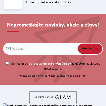
Tovar môžete vrátiť do 30 dní
Nepremeškajte novinky, akcie a zľavy!
Prihlásiť sa
Súhlasím so
spracovaním osobných údajov
za účelom zasielania
newslettera.
Môžete sa kedykoľvek odhlásiť. Zasielame raz za 14 dní.