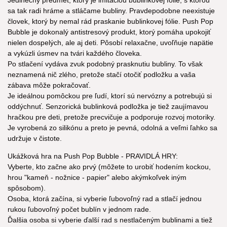
Jedinečný predmet, ktorý je imitáciou bublinkovej fólie, s ktorou
sa tak radi hráme a stláčame bubliny. Pravdepodobne neexistuje
človek, ktorý by nemal rád praskanie bublinkovej fólie. Push Pop
Bubble je dokonalý antistresový produkt, ktorý pomáha upokojiť
nielen dospelých, ale aj deti. Pôsobí relaxačne, uvoľňuje napätie
a vykúzli úsmev na tvári každého človeka.
Po stlačení vydáva zvuk podobný prasknutiu bubliny. To však
neznamená nič zlého, pretože stačí otočiť podložku a vaša
zábava môže pokračovať.
Je ideálnou pomôckou pre ľudí, ktorí sú nervózny a potrebujú si
oddýchnuť. Senzorická bublinková podložka je tiež zaujímavou
hračkou pre deti, pretože precvičuje a podporuje rozvoj motoriky.
Je vyrobená zo silikónu a preto je pevná, odolná a veľmi ľahko sa
udržuje v čistote.
Ukážková hra na Push Pop Bubble - PRAVIDLÁ HRY:
Vyberte, kto začne ako prvý (môžete to urobiť hodením kockou,
hrou "kameň - nožnice - papier" alebo akýmkoľvek iným
spôsobom).
Osoba, ktorá začína, si vyberie ľubovoľný rad a stlačí jednou
rukou ľubovoľný počet bublín v jednom rade.
Ďalšia osoba si vyberie ďalší rad s nestlačeným bublinami a tiež