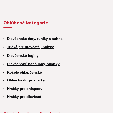
Obľúbené kategórie
Dievčenské šaty, tuniky a sukne
Tričká pre dievčatá,
blúzky
Dievčenské legíny
Dievčenské pančuchy, silonky
Košele chlapčenské
Obliečky do postieľky
Hračky pre chlapcov
H
račky pre dievčatá