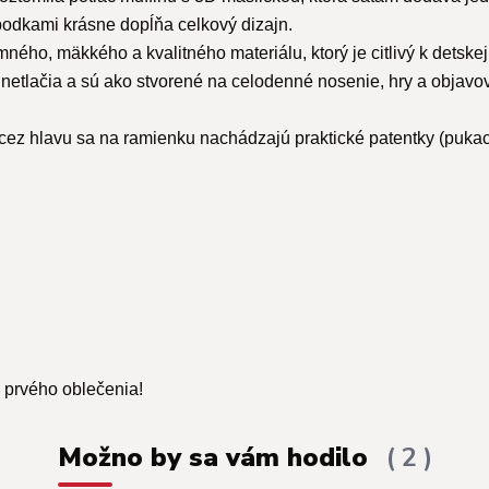
bodkami krásne dopĺňa celkový dizajn.
ného, mäkkého a kvalitného materiálu, ktorý je citlivý k detske
etlačia a sú ako stvorené na celodenné nosenie, hry a objavo
cez hlavu sa na ramienku nachádzajú praktické patentky (puka
d prvého oblečenia!
Možno by sa vám hodilo
2