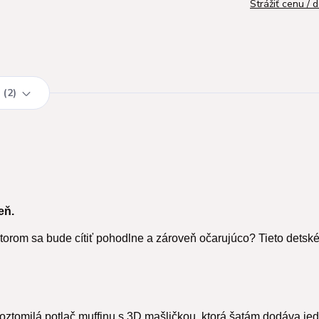
Strážiť cenu / 
2
eň.
torom sa bude cítiť pohodlne a zároveň očarujúco? Tieto detské
oztomilá potlač muffinu s 3D mašličkou, ktorá šatám dodáva je