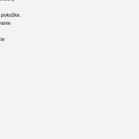
j pokožke.
vanie
cie