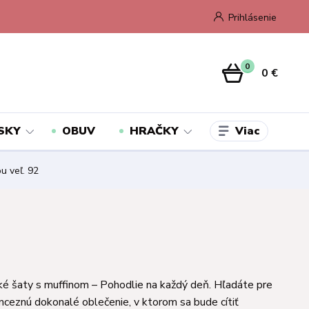
Prihlásenie
0
0 €
Viac
SKY
OBUV
HRAČKY
u veľ. 92
é šaty s muffinom – Pohodlie na každý deň. Hľadáte pre
inceznú dokonalé oblečenie, v ktorom sa bude cítiť