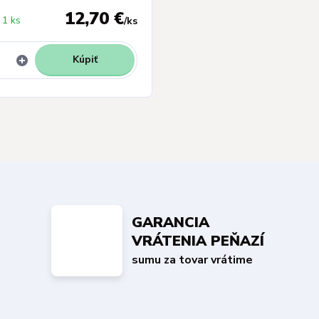
12,70 €
1 ks
/
ks
Kúpiť
GARANCIA
VRÁTENIA PEŇAZÍ
sumu za tovar vrátime