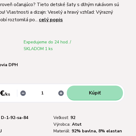
roveň očarujúco? Tieto detské šaty s dlhým rukávom sú
u! Vlastnosti a dizajn: Veselý a hravý vzhľad: Výrazný
obí roztomilá po...
celý popis
Expedujeme do 24 hod. /
SKLADOM 1 ks
ovia DPH
 €
Kúpiť
/
ks
D-1-92-sa-84
Veľkosť:
92
Výrobca:
Atut
U
Materiál:
92% bavlna, 8% elastan