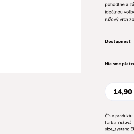
pohodlne a zá
ideálnou voľbo
ružový vrch zd
Dostupnosť
Nie sme platc
14,90
Číslo produktu:
Farba:
ružová
size_system:
E