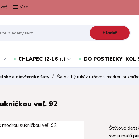
vať
Viac
Hľadať
CHLAPEC (2-16 r.)
DO POSTIEĽKY, KOLÍ
etské a dievčenské šaty
Šaty dlhý rukáv ružové s modrou sukničko
ukničkou veľ. 92
Štýlové detsk
svoju malú pr