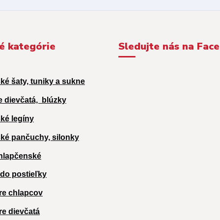
é kategórie
Sledujte nás na Fac
ké šaty, tuniky a sukne
e dievčatá,
blúzky
ké legíny
ké pančuchy, silonky
hlapčenské
 do postieľky
re chlapcov
re dievčatá