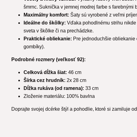
šmrnc. Suknička v jemnej modrej farbe s farebnými 
Maximálny komfort:
Šaty sú vyrobené z veľmi príjem
Ideálne do škôlky:
Vďaka pohodlnému strihu nikde n
sveta v škôlke či na prechádzke.
Praktické obliekanie:
Pre jednoduchšie obliekanie 
gombíky).
Podrobné rozmery (veľkosť 92):
Celková dĺžka šiat:
46 cm
Šírka cez hrudník:
2x 28 cm
Dĺžka rukáva (od ramena):
33 cm
Zloženie materiálu: 100% bavlna
Doprajte svojej dcérke štýl a pohodlie, ktoré si zamiluje o