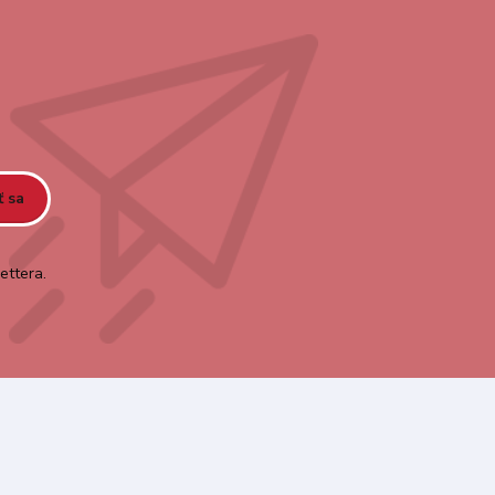
ť sa
ettera.