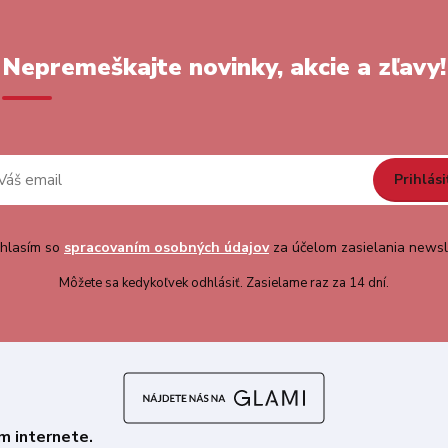
Nepremeškajte novinky, akcie a zľavy!
Prihlási
hlasím so
spracovaním osobných údajov
za účelom zasielania newsl
Môžete sa kedykoľvek odhlásiť. Zasielame raz za 14 dní.