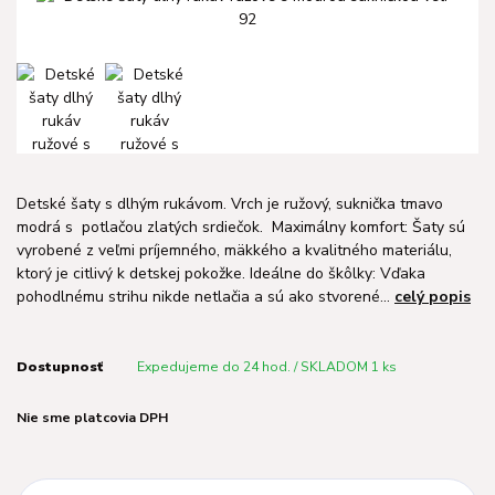
Detské šaty s dlhým rukávom. Vrch je ružový, suknička tmavo
modrá s potlačou zlatých srdiečok. Maximálny komfort: Šaty sú
vyrobené z veľmi príjemného, mäkkého a kvalitného materiálu,
ktorý je citlivý k detskej pokožke. Ideálne do škôlky: Vďaka
pohodlnému strihu nikde netlačia a sú ako stvorené...
celý popis
Dostupnosť
Expedujeme do 24 hod. / SKLADOM 1 ks
Nie sme platcovia DPH