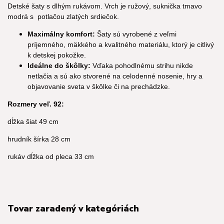
Detské šaty s dlhým rukávom. Vrch je ružový, suknička tmavo
modrá s potlačou zlatých srdiečok.
Maximálny komfort:
Šaty sú vyrobené z veľmi
príjemného, mäkkého a kvalitného materiálu, ktorý je citlivý
k detskej pokožke.
Ideálne do škôlky:
Vďaka pohodlnému strihu nikde
netlačia a sú ako stvorené na celodenné nosenie, hry a
objavovanie sveta v škôlke či na prechádzke.
Rozmery veľ. 92:
dĺžka šiat 49 cm
hrudník šírka 28 cm
rukáv dĺžka od pleca 33 cm
Tovar zaradený v kategóriách