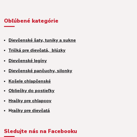
Obľúbené kategórie
Dievčenské šaty, tuniky a sukne
Tričká pre dievčatá,
blúzky
Dievčenské legíny
Dievčenské pančuchy, silonky
Košele chlapčenské
Obliečky do postieľky
Hračky pre chlapcov
H
račky pre dievčatá
Sledujte nás na Facebooku