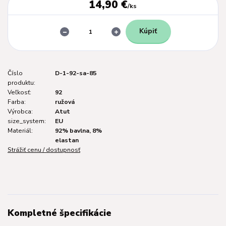
14,90 €
/
ks
Kúpiť
Číslo
D-1-92-sa-85
produktu:
Veľkosť:
92
Farba:
ružová
Výrobca:
Atut
size_system:
EU
Materiál:
92% bavlna, 8%
elastan
Strážiť cenu / dostupnosť
Kompletné špecifikácie