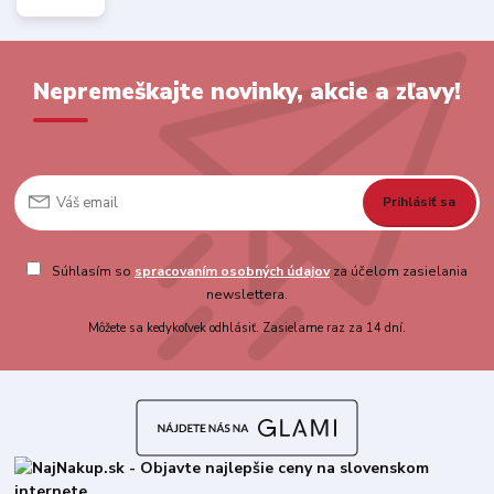
Nepremeškajte novinky, akcie a zľavy!
Prihlásiť sa
Súhlasím so
spracovaním osobných údajov
za účelom zasielania
newslettera.
Môžete sa kedykoľvek odhlásiť. Zasielame raz za 14 dní.