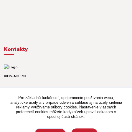
Kontakty
KIDS-NOEMI
Dávid alebo Martina
TEL. +421 903 920 831
Pre základnú funkčnosť, spríjemnenie používania webu,
(Po-Pia, 8-16 hod.)
analytické účely a v prípade udelenia súhlasu aj na účely cielenia
reklamy využívame súbory cookies. Nastavenie vlastných
kidsnoemi.shop@gmail.com
preferencií cookies môžete kedykoľvek upraviť odkazom v
spodnej časti stránok.