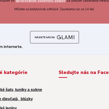
hlasím so
spracovaním osobných údajov
za účelom zasielania newsl
Môžete sa kedykoľvek odhlásiť. Zasielame raz za 14 dní.
é kategórie
Sledujte nás na Fac
ké šaty, tuniky a sukne
e dievčatá,
blúzky
ké legíny