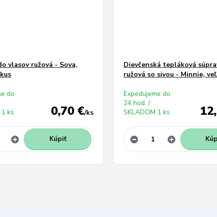
o vlasov ružová - Sova,
Dievčenská tepláková súprav
 kus
ružová so sivou - Minnie, veľ
e do
Expedujeme do
24 hod. /
0,70 €
12
1 ks
SKLADOM 1 ks
/
ks
Kúpiť
Kúp