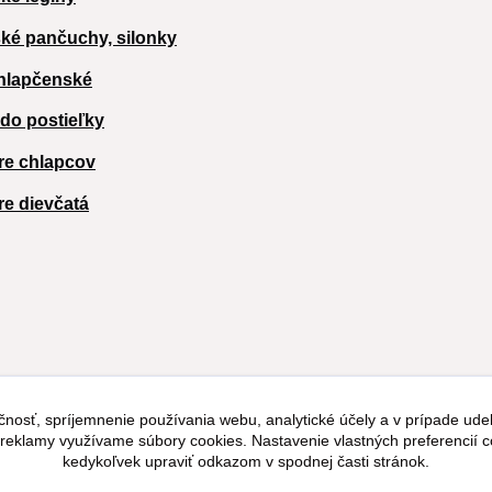
ké pančuchy, silonky
hlapčenské
 do postieľky
re chlapcov
re dievčatá
čnosť, spríjemnenie používania webu, analytické účely a v prípade udel
a reklamy využívame súbory cookies. Nastavenie vlastných preferencií 
kedykoľvek upraviť odkazom v spodnej časti stránok.