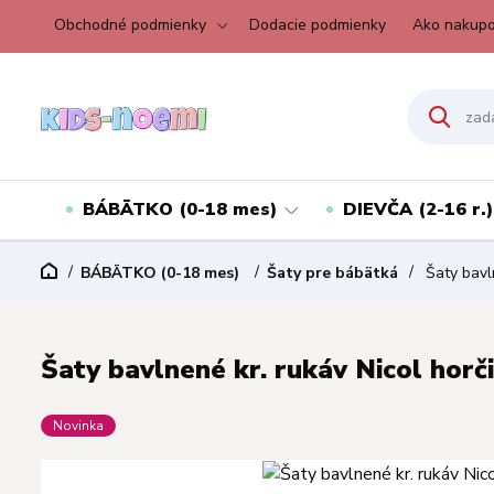
Obchodné podmienky
Dodacie podmienky
Ako nakupo
BÁBÄTKO (0-18 mes)
DIEVČA (2-16 r.)
BÁBÄTKO (0-18 mes)
Šaty pre bábätká
Šaty bavln
Šaty bavlnené kr. rukáv Nicol horči
Novinka