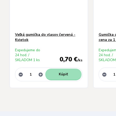
Veľká gumička do vlasov červená -
Gumička d
Kvietok
cena za 1
Expedujeme do
Expedujem
24 hod. /
24 hod. /
0,70 €
SKLADOM 1 ks
SKLADOM 
/
ks
Kúpiť