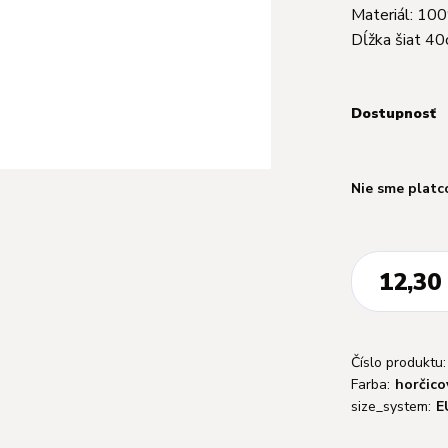
Materiál: 10
Dĺžka šiat 
Dostupnosť
Nie sme platc
12,30
Číslo produktu:
Farba:
horčico
size_system:
E