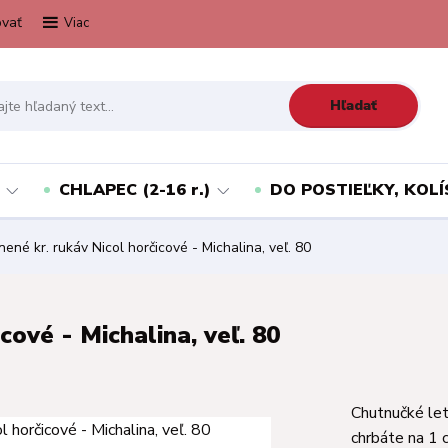
vať
Viac
Hľadať
CHLAPEC (2-16 r.)
DO POSTIEĽKY, KOLÍ
ené kr. rukáv Nicol horčicové - Michalina, veľ. 80
cové - Michalina, veľ. 80
Chutnučké let
chrbáte na 1 