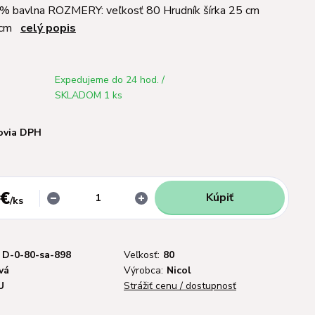
0% bavlna ROZMERY: veľkosť 80 Hrudník šírka 25 cm
40cm
celý popis
Expedujeme do 24 hod. /
SKLADOM 1 ks
ovia DPH
 €
Kúpiť
/
ks
D-0-80-sa-898
Veľkosť:
80
vá
Výrobca:
Nicol
U
Strážiť cenu / dostupnosť