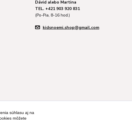
Dávid alebo Martina
TEL. +421 903 920 831
(Po-Pia, 8-16 hod.)
kidsnoemi.shop@gmail.com
enia súhlasu aj na
cookies môžete
Vytvorené na
Eshop-rychlo.sk