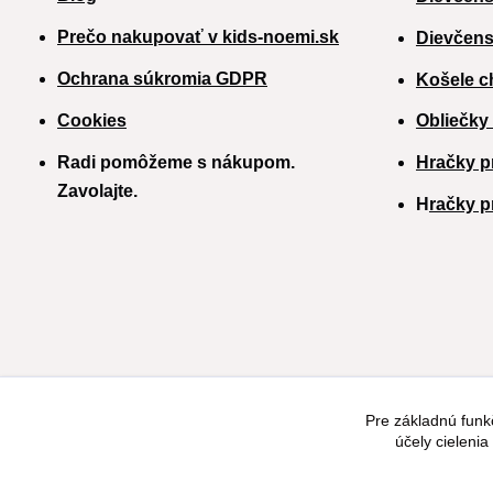
Prečo nakupovať v kids-noemi.sk
Dievčens
Ochrana súkromia GDPR
Košele c
Cookies
Obliečky
Radi pomôžeme s nákupom.
Hračky p
Zavolajte.
H
račky p
Pre základnú funk
účely cieleni