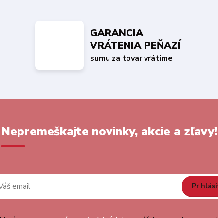
GARANCIA
VRÁTENIA PEŇAZÍ
sumu za tovar vrátime
Nepremeškajte novinky, akcie a zľavy!
Prihlási