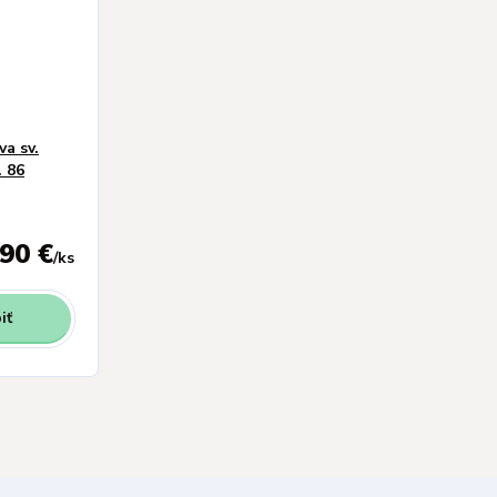
a sv.
. 86
,90 €
/
ks
iť