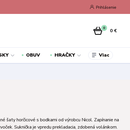
Prihlásenie
0
0 €
Viac
SKY
OBUV
HRAČKY
né šaty horčicové s bodkami od výrobcu Nicol. Zapínanie na
cvoček. Suknička je vpredu prekladacia, zdobená volánikom.