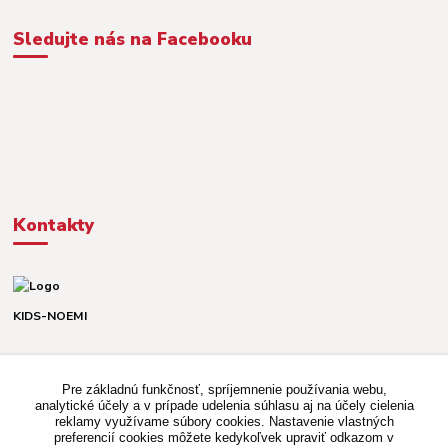
Sledujte nás na Facebooku
Kontakty
KIDS-NOEMI
Dávid alebo Martina
TEL. +421 903 920 831
Pre základnú funkčnosť, spríjemnenie používania webu,
(Po-Pia, 8-16 hod.)
analytické účely a v prípade udelenia súhlasu aj na účely cielenia
reklamy využívame súbory cookies. Nastavenie vlastných
kidsnoemi.shop@gmail.com
preferencií cookies môžete kedykoľvek upraviť odkazom v