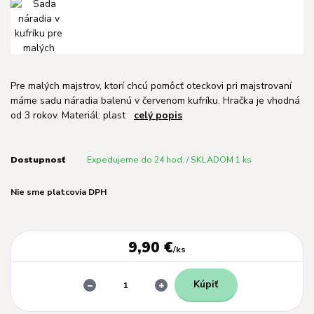
Pre malých majstrov, ktorí chcú pomôcť oteckovi pri majstrovaní
máme sadu náradia balenú v červenom kufríku. Hračka je vhodná
od 3 rokov. Materiál: plast
celý popis
Dostupnosť
Expedujeme do 24 hod. / SKLADOM 1 ks
Nie sme platcovia DPH
9,90 €
/
ks
Kúpiť