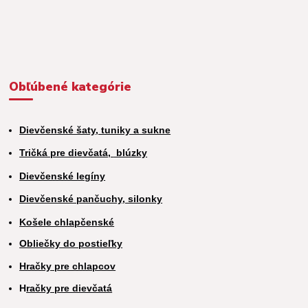
Obľúbené kategórie
Dievčenské šaty, tuniky a sukne
Tričká pre dievčatá,
blúzky
Dievčenské legíny
Dievčenské pančuchy, silonky
Košele chlapčenské
Obliečky do postieľky
Hračky pre chlapcov
H
račky pre dievčatá