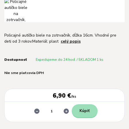
Policajné autíčko biele na zotrvačník, dĺžka 16cm. Vhodné pre
deti od 3 rokov.Materiál: plast
celý popis
Dostupnosť
Expedujeme do 24 hod. / SKLADOM 1 ks
Nie sme platcovia DPH
6,90 €
/
ks
Kúpiť