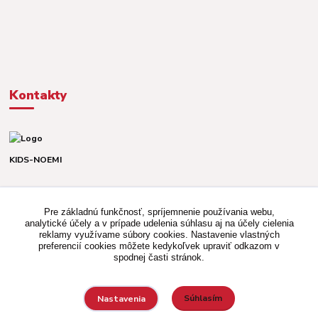
Kontakty
KIDS-NOEMI
Dávid alebo Martina
TEL. +421 903 920 831
Pre základnú funkčnosť, spríjemnenie používania webu,
(Po-Pia, 8-16 hod.)
analytické účely a v prípade udelenia súhlasu aj na účely cielenia
reklamy využívame súbory cookies. Nastavenie vlastných
kidsnoemi.shop@gmail.com
preferencií cookies môžete kedykoľvek upraviť odkazom v
spodnej časti stránok.
Súhlasím
Nastavenia