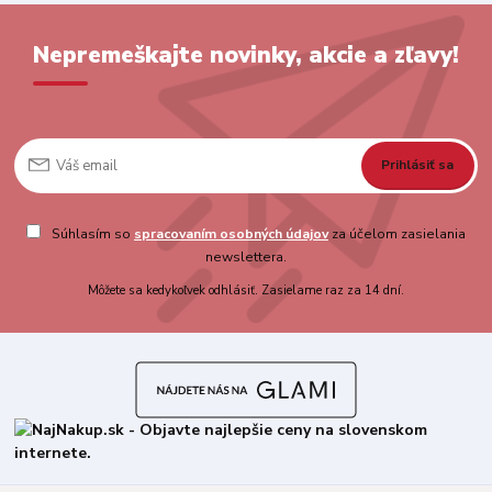
Nepremeškajte novinky, akcie a zľavy!
Prihlásiť sa
Súhlasím so
spracovaním osobných údajov
za účelom zasielania
newslettera.
Môžete sa kedykoľvek odhlásiť. Zasielame raz za 14 dní.