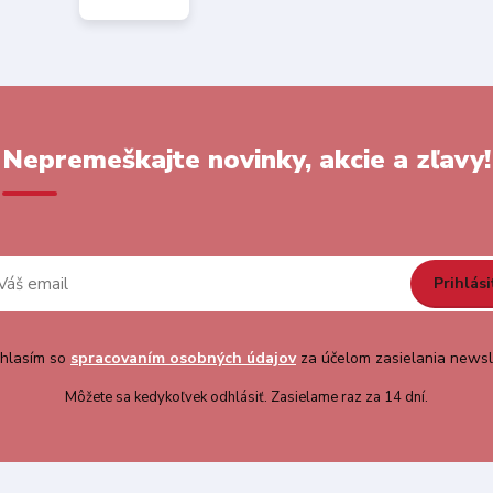
Nepremeškajte novinky, akcie a zľavy!
Prihlási
hlasím so
spracovaním osobných údajov
za účelom zasielania newsl
Môžete sa kedykoľvek odhlásiť. Zasielame raz za 14 dní.