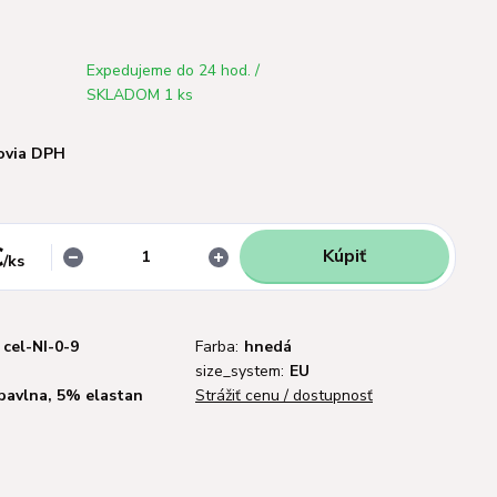
Expedujeme do 24 hod. /
SKLADOM 1 ks
ovia DPH
€
Kúpiť
/
ks
cel-NI-0-9
Farba:
hnedá
size_system:
EU
bavlna, 5% elastan
Strážiť cenu / dostupnosť