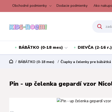
Obchodné podmienky
Dodacie podmienky
Ako nakupo
BÁBÄTKO (0-18 mes)
DIEVČA (2-16 r.)
BÁBÄTKO (0-18 mes)
Čiapky a čelenky pre bábätká
Pin - up čelenka gepardí vzor Nicol