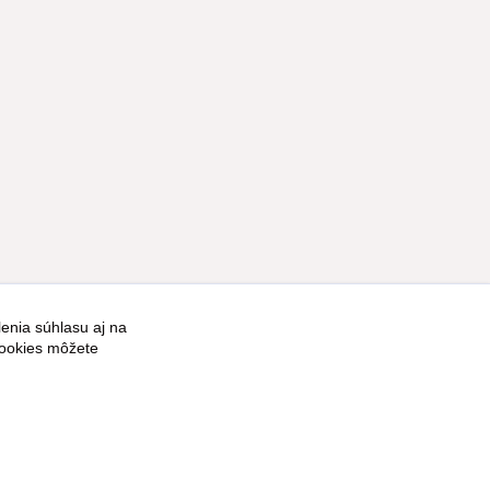
enia súhlasu aj na
Vytvorené na
Eshop-rychlo.sk
cookies môžete