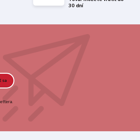
30 dní
ť sa
ettera.