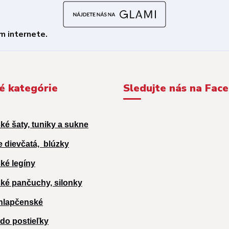
é kategórie
Sledujte nás na Fac
ké šaty, tuniky a sukne
e dievčatá,
blúzky
ké legíny
ké pančuchy, silonky
hlapčenské
 do postieľky