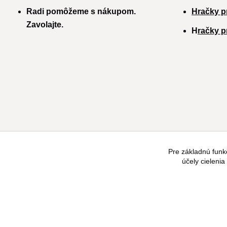
Radi pomôžeme s nákupom.
Hračky p
Zavolajte.
H
račky p
Pre základnú funk
účely cieleni