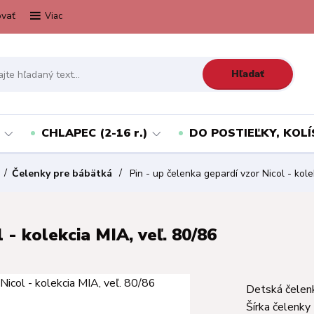
vať
Viac
Hľadať
CHLAPEC (2-16 r.)
DO POSTIEĽKY, KOLÍ
Čelenky pre bábätká
Pin - up čelenka gepardí vzor Nicol - kole
 - kolekcia MIA, veľ. 80/86
Detská čelenk
Šírka čelenky