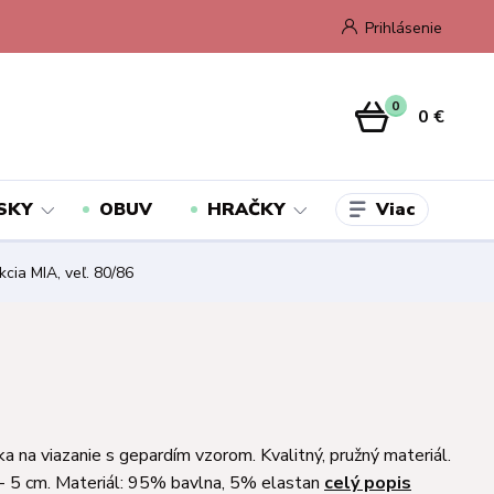
Prihlásenie
0
0 €
Viac
SKY
OBUV
HRAČKY
kcia MIA, veľ. 80/86
a na viazanie s gepardím vzorom. Kvalitný, pružný materiál.
 - 5 cm. Materiál: 95% bavlna, 5% elastan
celý popis