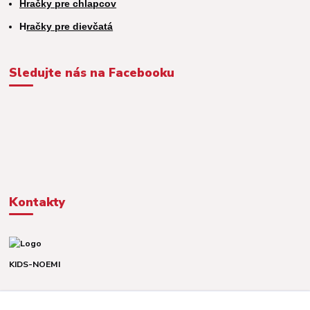
Hračky pre chlapcov
H
račky pre dievčatá
Sledujte nás na Facebooku
Kontakty
KIDS-NOEMI
Dávid alebo Martina
TEL. +421 903 920 831