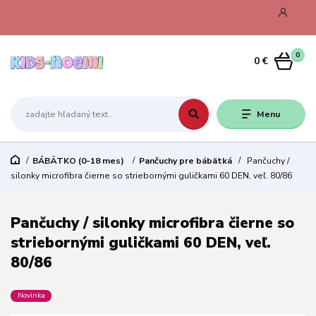
0
0 €
Menu
BÁBÄTKO (0-18 mes)
Pančuchy pre bábätká
Pančuchy /
silonky microfibra čierne so striebornými guličkami 60 DEN, veľ. 80/86
Pančuchy / silonky microfibra čierne so
striebornými guličkami 60 DEN, veľ.
80/86
Novinka