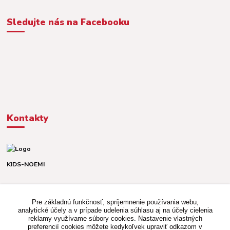
Sledujte nás na Facebooku
Kontakty
KIDS-NOEMI
Dávid alebo Martina
TEL. +421 903 920 831
Pre základnú funkčnosť, spríjemnenie používania webu,
(Po-Pia, 8-16 hod.)
analytické účely a v prípade udelenia súhlasu aj na účely cielenia
reklamy využívame súbory cookies. Nastavenie vlastných
kidsnoemi.shop@gmail.com
preferencií cookies môžete kedykoľvek upraviť odkazom v