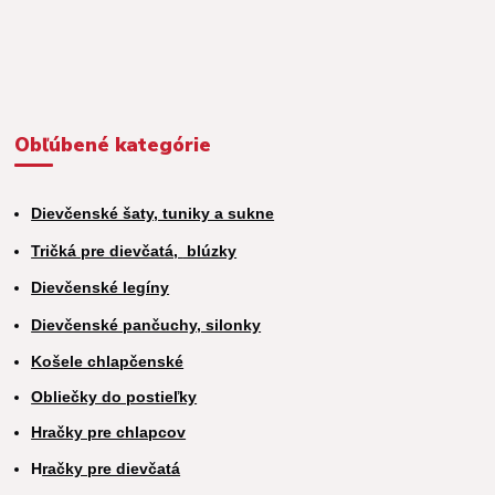
Obľúbené kategórie
Dievčenské šaty, tuniky a sukne
Tričká pre dievčatá,
blúzky
Dievčenské legíny
Dievčenské pančuchy, silonky
Košele chlapčenské
Obliečky do postieľky
Hračky pre chlapcov
H
račky pre dievčatá