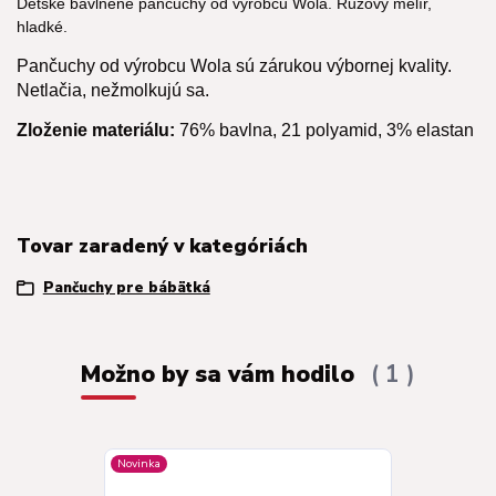
Detské bavlnené pančuchy od výrobcu Wola. Ružový melír,
hladké.
Pančuchy od výrobcu Wola sú zárukou výbornej kvality.
Netlačia, nežmolkujú sa.
Zloženie materiálu:
76% bavlna, 21 polyamid, 3% elastan
Tovar zaradený v kategóriách
Pančuchy pre bábätká
Možno by sa vám hodilo
1
Novinka