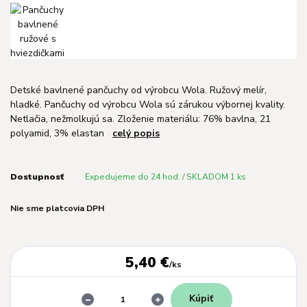
Detské bavlnené pančuchy od výrobcu Wola. Ružový melír,
hladké. Pančuchy od výrobcu Wola sú zárukou výbornej kvality.
Netlačia, nežmolkujú sa. Zloženie materiálu: 76% bavlna, 21
polyamid, 3% elastan
celý popis
Dostupnosť
Expedujeme do 24 hod. / SKLADOM 1 ks
Nie sme platcovia DPH
5,40 €
/
ks
Kúpiť