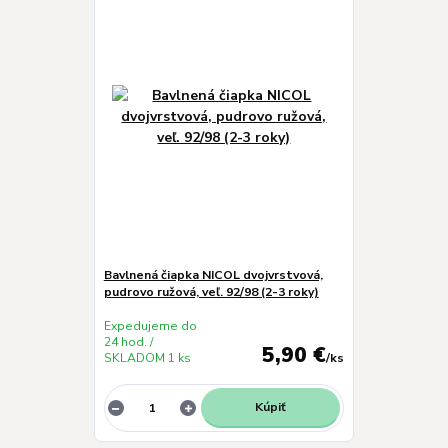
Bavlnená čiapka NICOL dvojvrstvová,
pudrovo ružová, veľ. 92/98 (2-3 roky)
Expedujeme do
24 hod. /
5,90 €
SKLADOM 1 ks
/
ks
Kúpiť