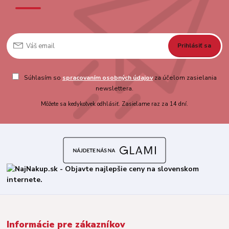
Prihlásiť sa
Súhlasím so
spracovaním osobných údajov
za účelom zasielania
newslettera.
Môžete sa kedykoľvek odhlásiť. Zasielame raz za 14 dní.
Informácie pre zákazníkov