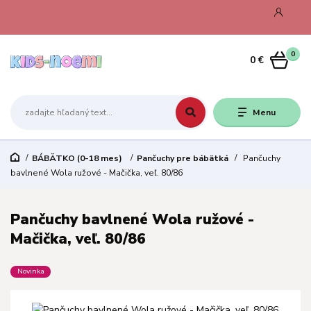
0
0 €
Menu
BÁBÄTKO (0-18 mes)
Pančuchy pre bábätká
Pančuchy
bavlnené Wola ružové - Mačička, veľ. 80/86
Pančuchy bavlnené Wola ružové -
Mačička, veľ. 80/86
Novinka