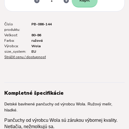
Kúpiť
Číslo
PB-086-144
produktu:
Veľkosť:
80-86
Farba:
ružová
Výrobca:
Wola
size_system:
EU
Strážiť cenu / dostupnosť
Kompletné špecifikácie
Detské bavlnené pančuchy od výrobcu Wola. Ružový melír,
hladké.
Pančuchy od výrobcu Wola sú zárukou výbornej kvality.
Netlačia, nežmolkujú sa.