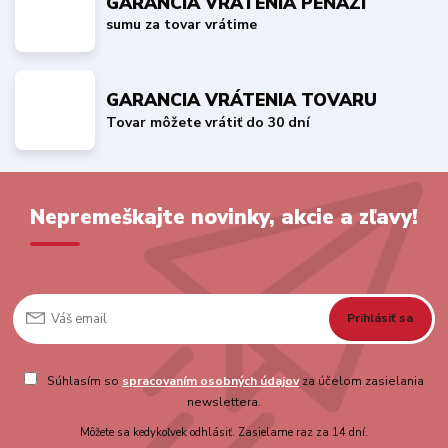
GARANCIA VRÁTENIA PEŇAZÍ
sumu za tovar vrátime
GARANCIA VRÁTENIA TOVARU
Tovar môžete vrátiť do 30 dní
Nepremeškajte novinky, akcie a zľavy!
Prihlásiť sa
Súhlasím so
spracovaním osobných údajov
za účelom zasielania
newslettera.
Môžete sa kedykoľvek odhlásiť. Zasielame raz za 14 dní.