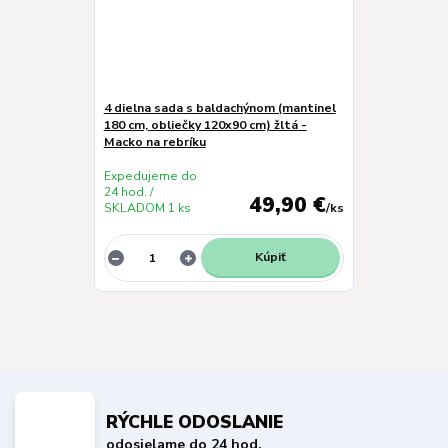
4 dielna sada s baldachýnom (mantinel
180 cm, obliečky 120x90 cm) žltá -
Macko na rebríku
Expedujeme do
24 hod. /
49,90 €
SKLADOM 1 ks
/
ks
Kúpiť
RÝCHLE ODOSLANIE
odosielame do 24 hod.