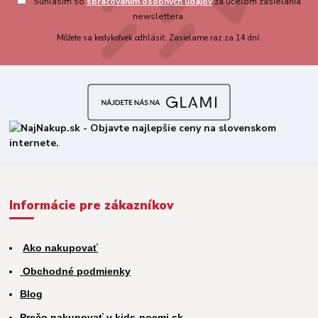
Súhlasím so
spracovaním osobných údajov
za účelom zasielania
newslettera.
Môžete sa kedykoľvek odhlásiť. Zasielame raz za 14 dní.
Informácie pre zákazníkov
Ako nakupovať
Obchodné podmienky
Blog
Prečo nakupovať v kids-noemi.sk