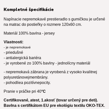
Kompletné špecifikácie
Napínacie nepremokavé prestieradlo s gumičkou je určené
na matrac do postieľky o rozmere 120x60 cm.
Materiál 100% bavlna - jersey
Vlastnosti:
- je nepremokavé
- priedušné
- antialergická bariéra
- je vyrobené zo 100%
bavlny - jednolícny materiál
- nepremokavá zábrana je vyrobená z vysoko kvalitnej
polyuretánovej
membrány.
- pohodlie
a pozitívne
pocity.
Pranie v práčke pri 40
°C
Certifikované, atest, 1.akosť (tovar určený pre deti).
Bavlna s certifikátom EU pre ekológiu textilu OKO-TEX.