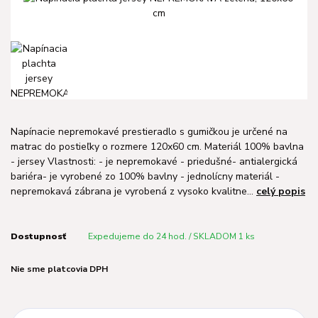
Napínacie nepremokavé prestieradlo s gumičkou je určené na
matrac do postieľky o rozmere 120x60 cm. Materiál 100% bavlna
- jersey Vlastnosti: - je nepremokavé - priedušné- antialergická
bariéra- je vyrobené zo 100% bavlny - jednolícny materiál -
nepremokavá zábrana je vyrobená z vysoko kvalitne...
celý popis
Dostupnosť
Expedujeme do 24 hod. / SKLADOM 1 ks
Nie sme platcovia DPH