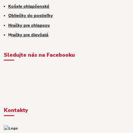
Košele chlapčenské
Obliečky do postieľky
Hračky pre chlapcov
H
račky pre dievčatá
Sledujte nás na Facebooku
Kontakty