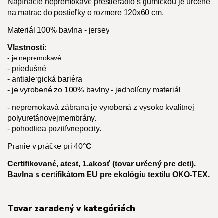
Napínacie nepremokavé prestieradlo s gumičkou je určené
na matrac do postieľky o rozmere 120x60 cm.
Materiál 100% bavlna - jersey
Vlastnosti:
- je nepremokavé
- priedušné
- antialergická bariéra
- je vyrobené zo 100%
bavlny - jednolícny materiál
- nepremokavá zábrana je vyrobená z vysoko kvalitnej
polyuretánovej
membrány.
- pohodlie
a pozitívne
pocity.
Pranie v práčke pri 40
°C
Certifikované, atest, 1.akosť (tovar určený pre deti).
Bavlna s certifikátom EU pre ekológiu textilu OKO-TEX.
Tovar zaradený v kategóriách