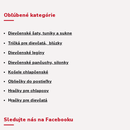
Obľúbené kategórie
Dievčenské šaty, tuniky a sukne
Tričká pre dievčatá,
blúzky
Dievčenské legíny
Dievčenské pančuchy, silonky
Košele chlapčenské
Obliečky do postieľky
Hračky pre chlapcov
H
račky pre dievčatá
Sledujte nás na Facebooku