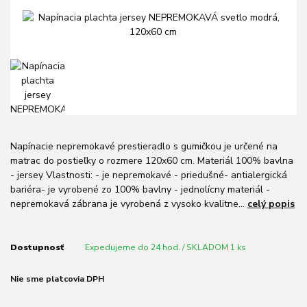
Napínacie nepremokavé prestieradlo s gumičkou je určené na
matrac do postieľky o rozmere 120x60 cm. Materiál 100% bavlna
- jersey Vlastnosti: - je nepremokavé - priedušné- antialergická
bariéra- je vyrobené zo 100% bavlny - jednolícny materiál -
nepremokavá zábrana je vyrobená z vysoko kvalitne...
celý popis
Dostupnosť
Expedujeme do 24 hod. / SKLADOM 1 ks
Nie sme platcovia DPH