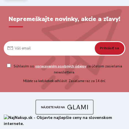
Nepremeškajte novinky, akcie a zľavy!
Prihlásiť sa
Súhlasím so
spracovaním osobných údajov
za účelom zasielania
newslettera.
Môžete sa kedykoľvek odhlásiť. Zasielame raz za 14 dní.