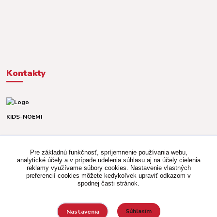
Kontakty
KIDS-NOEMI
Dávid alebo Martina
TEL. +421 903 920 831
Pre základnú funkčnosť, spríjemnenie používania webu,
(Po-Pia, 8-16 hod.)
analytické účely a v prípade udelenia súhlasu aj na účely cielenia
reklamy využívame súbory cookies. Nastavenie vlastných
kidsnoemi.shop@gmail.com
preferencií cookies môžete kedykoľvek upraviť odkazom v
spodnej časti stránok.
Súhlasím
Nastavenia