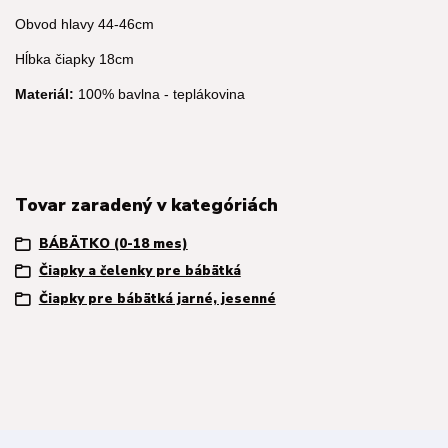
Obvod hlavy 44-46cm
Hĺbka čiapky 18cm
Materiál:
100% bavlna - teplákovina
Tovar zaradený v kategóriách
BÁBÄTKO (0-18 mes)
Čiapky a čelenky pre bábätká
Čiapky pre bábätká jarné, jesenné