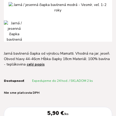
Jarná bavlnená čiapka od výrobcu Mamatti. Vhodná na jar, jeseň.
Obvod hlavy 44-46cm Hĺbka čiapky 18cm Materiál: 100% bavlna
- teplákovina
celý popis
Dostupnosť
Expedujeme do 24 hod. / SKLADOM 2 ks
Nie sme platcovia DPH
5,90 €
/
ks