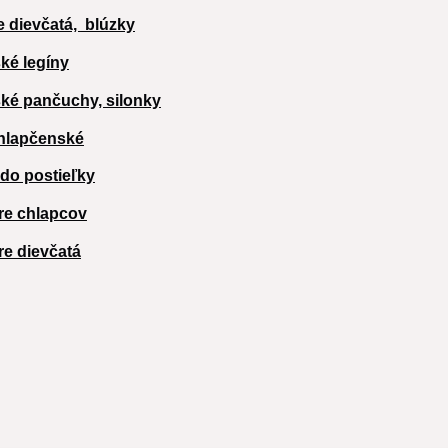
e dievčatá,
blúzky
ké legíny
ké pančuchy, silonky
hlapčenské
 do postieľky
re chlapcov
re dievčatá