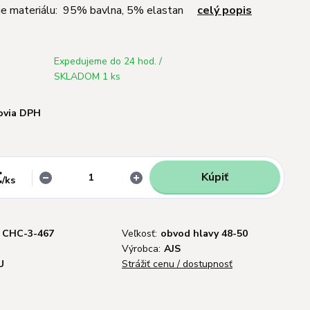
ie materiálu: 95% bavlna, 5% elastan
celý popis
Expedujeme do 24 hod. /
SKLADOM 1 ks
ovia DPH
€
Kúpiť
/
ks
CHC-3-467
Veľkosť:
obvod hlavy 48-50
Výrobca:
AJS
U
Strážiť cenu / dostupnosť