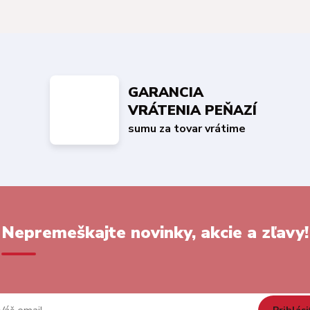
GARANCIA
VRÁTENIA PEŇAZÍ
sumu za tovar vrátime
Nepremeškajte novinky, akcie a zľavy!