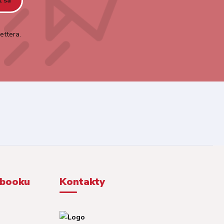
ť sa
ettera.
ebooku
Kontakty