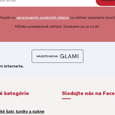
Prihlási
hlasím so
spracovaním osobných údajov
za účelom zasielania newsl
Môžete sa kedykoľvek odhlásiť. Zasielame raz za 14 dní.
é kategórie
Sledujte nás na Fac
ké šaty, tuniky a sukne