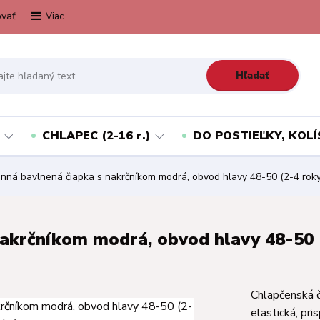
vať
Viac
Hľadať
CHLAPEC (2-16 r.)
DO POSTIEĽKY, KOLÍ
enná bavlnená čiapka s nakrčníkom modrá, obvod hlavy 48-50 (2-4 roky
 nakrčníkom modrá, obvod hlavy 48-50 
Chlapčenská č
elastická, pr