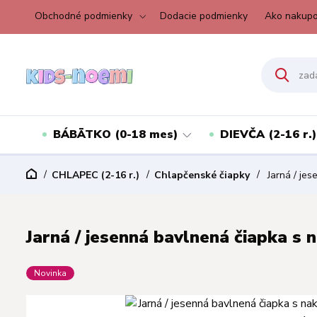
Obchodné podmienky
Dodacie podmienky
Ako nakupo
BÁBÄTKO (0-18 mes)
DIEVČA (2-16 r.)
CHLAPEC (2-16 r.)
Chlapčenské čiapky
Jarná / jes
Jarná / jesenná bavlnená čiapka s
Novinka