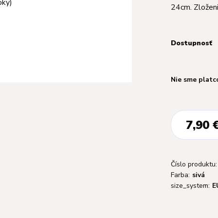
24cm. Zložen
Dostupnosť
Nie sme platc
7,90 
Číslo produktu:
Farba:
sivá
size_system:
E