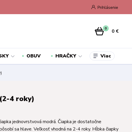
Prihlásenie
0
0 €
Viac
SKY
OBUV
HRAČKY
)
(2-4 roky)
iapka jednovrstvová modrá. Čiapka je dostatočne
ispôsobí sa hlave. Veľkosť vhodná na 2-4 roky. Hĺbka čiapky