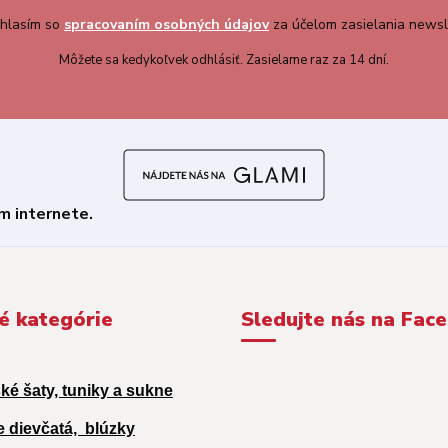
hlasím so
spracovaním osobných údajov
za účelom zasielania newsl
Môžete sa kedykoľvek odhlásiť. Zasielame raz za 14 dní.
é kategórie
Sledujte nás na Fac
ké šaty, tuniky a sukne
e dievčatá,
blúzky