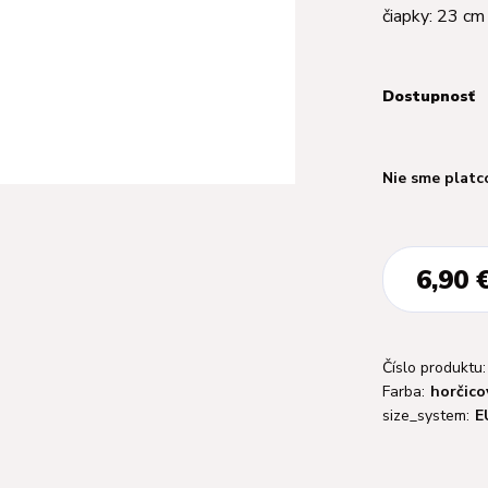
čiapky: 23 c
Dostupnosť
Nie sme platc
6,90 
Číslo produktu:
Farba:
horčico
size_system:
E