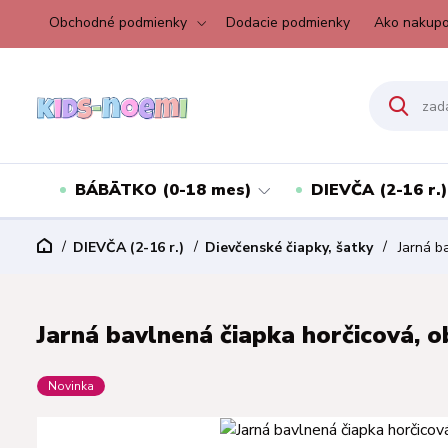
Obchodné podmienky
Dodacie podmienky
Ako nakupo
BÁBÄTKO (0-18 mes)
DIEVČA (2-16 r.)
DIEVČA (2-16 r.)
Dievčenské čiapky, šatky
Jarná ba
Jarná bavlnená čiapka horčicová, o
Novinka