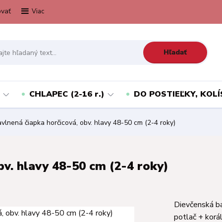
vať
Viac
Hľadať
CHLAPEC (2-16 r.)
DO POSTIEĽKY, KOLÍ
vlnená čiapka horčicová, obv. hlavy 48-50 cm (2-4 roky)
bv. hlavy 48-50 cm (2-4 roky)
Dievčenská ba
potlač + korál