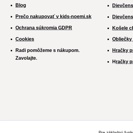
Blog
Dievčens
Prečo nakupovať v kids-noemi.sk
Dievčens
Ochrana súkromia GDPR
Košele c
Cookies
Obliečky
Radi pomôžeme s nákupom.
Hračky p
Zavolajte.
H
račky p
Pre základnú funk