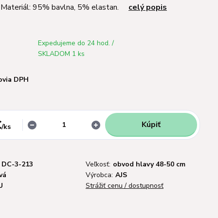
m Materiál: 95% bavlna, 5% elastan.
celý popis
Expedujeme do 24 hod. /
SKLADOM 1 ks
ovia DPH
€
Kúpiť
/
ks
DC-3-213
Veľkosť:
obvod hlavy 48-50 cm
vá
Výrobca:
AJS
U
Strážiť cenu / dostupnosť