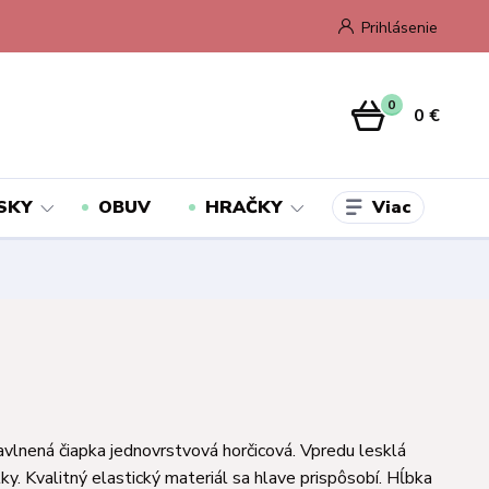
Prihlásenie
0
0 €
Viac
SKY
OBUV
HRAČKY
vlnená čiapka jednovrstvová horčicová. Vpredu lesklá
ky. Kvalitný elastický materiál sa hlave prispôsobí. Hĺbka