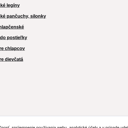
ké legíny
ké pančuchy, silonky
hlapčenské
 do postieľky
re chlapcov
re dievčatá
čnosť, spríjemnenie používania webu, analytické účely a v prípade udel