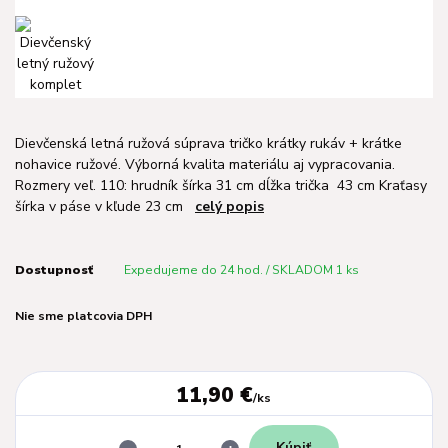
Dievčenská letná ružová súprava tričko krátky rukáv + krátke
nohavice ružové. Výborná kvalita materiálu aj vypracovania.
Rozmery veľ. 110: hrudník šírka 31 cm dĺžka trička 43 cm Kraťasy
šírka v páse v kľude 23 cm
celý popis
Dostupnosť
Expedujeme do 24 hod. / SKLADOM 1 ks
Nie sme platcovia DPH
11,90 €
/
ks
Kúpiť