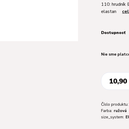
110: hrudník 
elastan
cel
Dostupnosť
Nie sme platc
10,90
Číslo produktu:
Farba:
ružová
size_system:
E