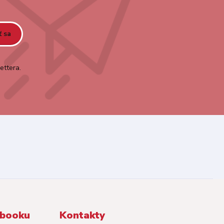
ť sa
ettera.
ebooku
Kontakty