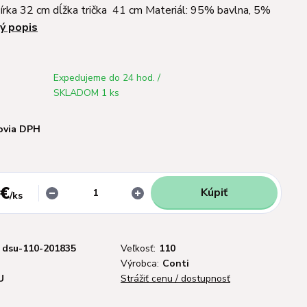
šírka 32 cm dĺžka trička 41 cm Materiál: 95% bavlna, 5%
ý popis
Expedujeme do 24 hod. /
SKLADOM 1 ks
ovia DPH
 €
Kúpiť
/
ks
dsu-110-201835
Veľkosť:
110
Výrobca:
Conti
U
Strážiť cenu / dostupnosť