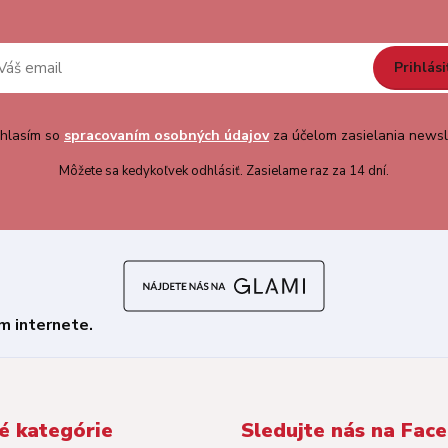
Prihlási
hlasím so
spracovaním osobných údajov
za účelom zasielania newsl
Môžete sa kedykoľvek odhlásiť. Zasielame raz za 14 dní.
é kategórie
Sledujte nás na Fac