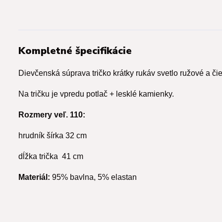
Kompletné špecifikácie
Dievčenská súprava tričko krátky rukáv svetlo ružové a či
Na tričku je vpredu potlač + lesklé kamienky.
Rozmery veľ. 110:
hrudník šírka 32 cm
dĺžka trička 41 cm
Materiál:
95% bavlna, 5% elastan