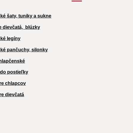
ké šaty, tuniky a sukne
e dievčatá,
blúzky
ké legíny
ké pančuchy, silonky
hlapčenské
 do postieľky
re chlapcov
re dievčatá