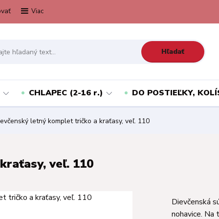
vať
Viac
Hľadať
CHLAPEC (2-16 r.)
DO POSTIEĽKY, KOLÍ
evčenský letný komplet tričko a kraťasy, veľ. 110
kraťasy, veľ. 110
Dievčenská sú
nohavice. Na 