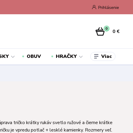
Prihlásenie
0
0 €
Viac
SKY
OBUV
HRAČKY
prava tričko krátky rukáv svetlo ružové a čierne krátke
tričku je vpredu potlač + lesklé kamienky. Rozmery veľ.