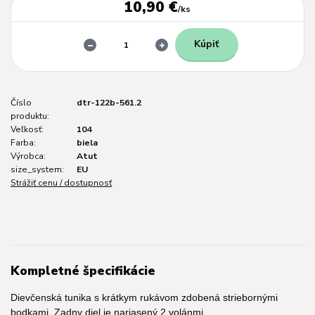
10,90 €
/
ks
Kúpiť
Číslo
dtr-122b-561.2
produktu:
Veľkosť:
104
Farba:
biela
Výrobca:
Atut
size_system:
EU
Strážiť cenu / dostupnosť
Kompletné špecifikácie
Dievčenská tunika s krátkym rukávom zdobená striebornými
bodkami. Zadny diel je nariasený 2 volánmi.