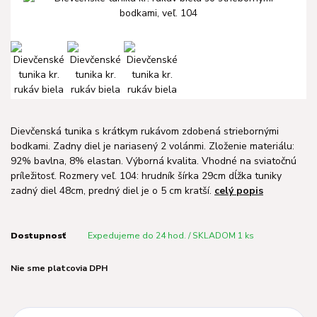
Dievčenská tunika s krátkym rukávom zdobená striebornými
bodkami. Zadny diel je nariasený 2 volánmi. Zloženie materiálu:
92% bavlna, 8% elastan. Výborná kvalita. Vhodné na sviatočnú
príležitosť. Rozmery veľ. 104: hrudník šírka 29cm dĺžka tuniky
zadný diel 48cm, predný diel je o 5 cm kratší.
celý popis
Dostupnosť
Expedujeme do 24 hod. / SKLADOM 1 ks
Nie sme platcovia DPH