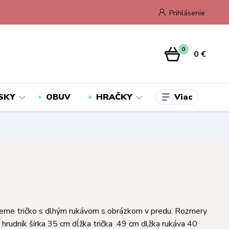
Prihlásenie
0
0 €
Viac
SKY
OBUV
HRAČKY
erne tričko s dlhým rukávom s obrázkom v predu. Rozmery
 hrudník šírka 35 cm dĺžka trička 49 cm dlžka rukáva 40