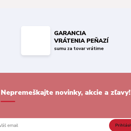
GARANCIA
VRÁTENIA PEŇAZÍ
sumu za tovar vrátime
Nepremeškajte novinky, akcie a zľavy!
Prihlási