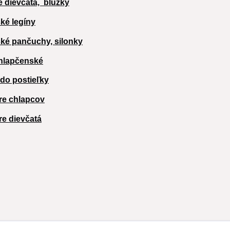
e dievčatá,
blúzky
ké legíny
ké pančuchy, silonky
hlapčenské
 do postieľky
re chlapcov
re dievčatá