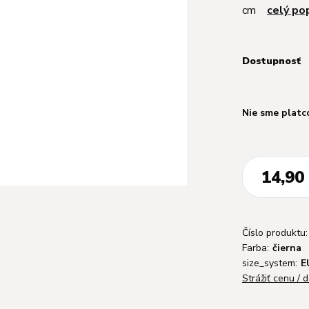
cm
celý po
Dostupnosť
Nie sme platc
14,90
Číslo produktu:
Farba:
čierna
size_system:
E
Strážiť cenu / 