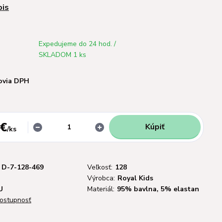
pis
Expedujeme do 24 hod. /
SKLADOM 1 ks
ovia DPH
 €
Kúpiť
/
ks
D-7-128-469
Veľkosť:
128
Výrobca:
Royal Kids
U
Materiál:
95% bavlna, 5% elastan
dostupnosť