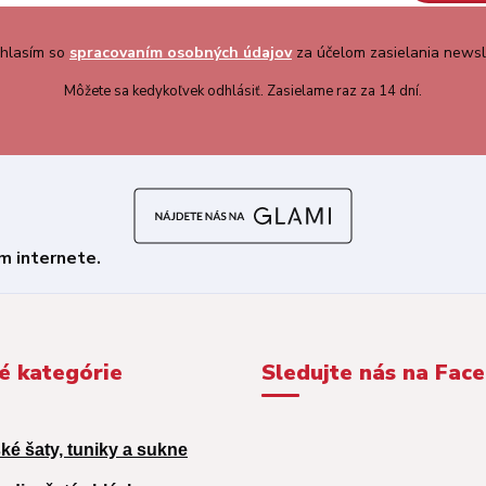
hlasím so
spracovaním osobných údajov
za účelom zasielania newsl
Môžete sa kedykoľvek odhlásiť. Zasielame raz za 14 dní.
é kategórie
Sledujte nás na Fac
ké šaty, tuniky a sukne