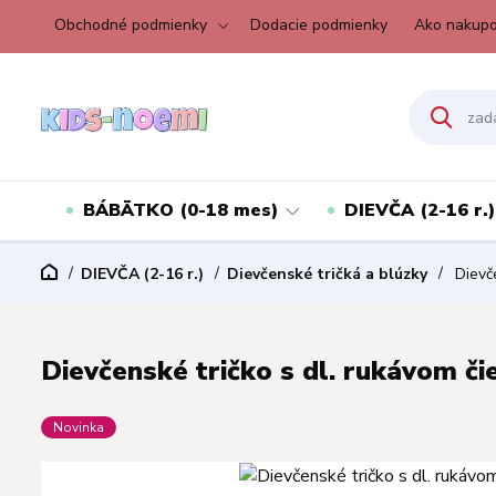
Obchodné podmienky
Dodacie podmienky
Ako nakupo
BÁBÄTKO (0-18 mes)
DIEVČA (2-16 r.)
DIEVČA (2-16 r.)
Dievčenské tričká a blúzky
Dievče
Dievčenské tričko s dl. rukávom čie
Novinka