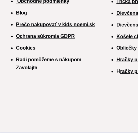
Obchodné podmienky
Tričká pr
Blog
Dievčens
Prečo nakupovať v kids-noemi.sk
Dievčens
Ochrana súkromia GDPR
Košele c
Cookies
Obliečky
Radi pomôžeme s nákupom.
Hračky p
Zavolajte.
H
račky p