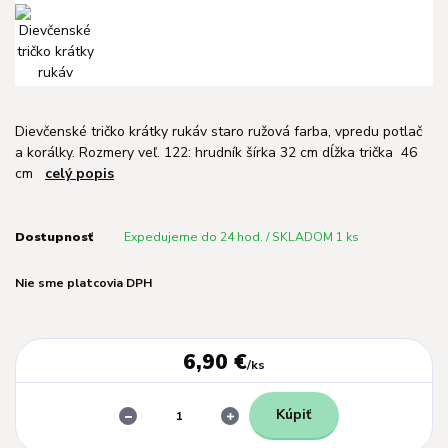
Dievčenské tričko krátky rukáv staro ružová farba, vpredu potlač
a korálky. Rozmery veľ. 122: hrudník šírka 32 cm dĺžka trička 46
cm
celý popis
Dostupnosť
Expedujeme do 24 hod. / SKLADOM 1 ks
Nie sme platcovia DPH
6,90 €
/
ks
Kúpiť